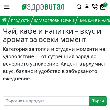
Премини към съдържанието
0
Горна навигация
Главна навигация
НАЧАЛО
ПРОДУКТИ
ЗДРАВОСЛОВНИ ХРАНИ
ЧАЙ, КАФЕ И НАП
Чай, кафе и напитки – вкус и
аромат за всеки момент
Категория за топли и студени моменти на
удоволствие — от сутрешния заряд до
вечерното успокоение. Акцент върху чист
вкус, баланс и удобство в забързаното
ежедневие.
Търси