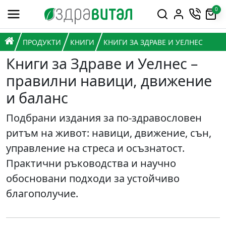
Премини към съдържанието
0
Горна навигация
Главна навигация
НАЧАЛО
ПРОДУКТИ
КНИГИ
КНИГИ ЗА ЗДРАВЕ И УЕЛНЕС
Книги за Здраве и Уелнес –
правилни навици, движение
и баланс
Подбрани издания за по-здравословен
ритъм на живот: навици, движение, сън,
управление на стреса и осъзнатост.
Практични ръководства и научно
обосновани подходи за устойчиво
благополучие.