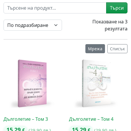
Търси
Показване на 3
резултата
Мрежа
Списък
Дълголетие – Том 3
Дълголетие – Том 4
15.29
15.29
€
(29.90 лв.)
€
(29.90 лв.)