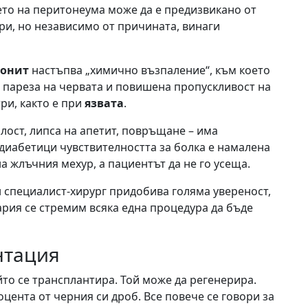
то на перитонеума може да е предизвикано от
и, но независимо от причината, винаги
тонит
настъпва „химично възпаление“, към което
пареза на червата и повишена пропускливост на
три, както е при
язвата
.
лост, липса на апетит, повръщане – има
диабетици чувствителността за болка е намалена
а жлъчния мехур, а пациентът да не го усеща.
н специалист-хирург придобива голяма увереност,
ария се стремим всяка една процедура да бъде
нтация
йто се трансплантира. Той може да регенерира.
цента от черния си дроб. Все повече се говори за