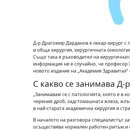
Д-р Драгомир Дарданов е лекар-хирург с
и обща хирургия, хирургичната онкологи
Също така е ръководител на хирургичнат
информация не е случайно, че професор 
новото издание на „Академия Здравитал“ о
С какво се занимава Д-
„Занимавам се с патологията, която е в к
черения дроб, задстомашната жлеза, жлъч
в най-старата академична хирургия в стра
В началото на разговора специалистът за
осъществява нормален работен ритъм и с