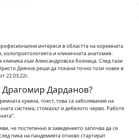
 професионални интереси в областта на коремната
я, колопроктологията и клиничната анатомия.
а клиника към Александровска болница. След тази
Христо Деянов реши да покани точно този човек в
т 22.03.22г.
р Драгомир Дарданов?
оремната кухина, тоест, това са заболявания на
ната система, стомахът и дебелото черво. Работя
ната“.
яви, че постепенно в заведението започва да се
лед пика на пандемията отново стартират