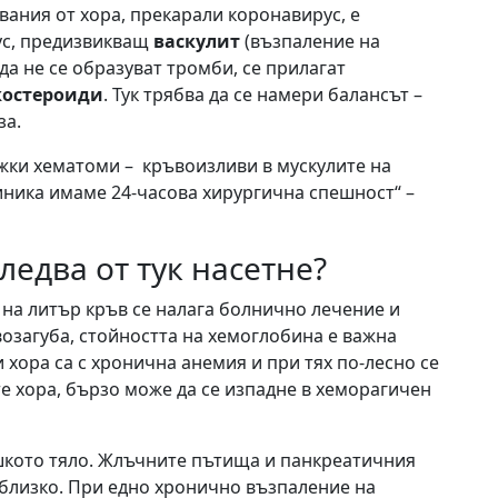
вания от хора, прекарали коронавирус, е
рус, предизвикващ
васкулит
(възпаление на
 да не се образуват тромби, се прилагат
остероиди
. Тук трябва да се намери балансът –
за.
жки хематоми – кръвоизливи в мускулите на
иника имаме 24-часова хирургична спешност“ –
следва от тук насетне?
 на литър кръв се налага болнично лечение и
озагуба, стойността на хемоглобина е важна
хора са с хронична анемия и при тях по-лесно се
те хора, бързо може да се изпадне в хеморагичен
шкото тяло. Жлъчните пътища и панкреатичния
 близко. При едно хронично възпаление на