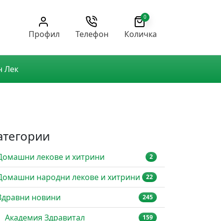
0
Профил
Телефон
Количка
н Лек
атегории
Домашни лекове и хитрини
2
Домашни народни лекове и хитрини
22
Здравни новини
245
Академия Здравитал
159