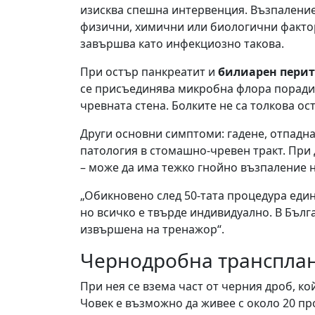
изисква спешна интервенция. Възпаление
физични, химични или биологични фактор
завършва като инфекциозно такова.
При остър панкреатит и
билиарен пери
се присъединява микробна флора поради 
чревната стена. Болките не са толкова ос
Други основни симптоми: гадене, отпадна
патология в стомашно-чревен тракт. При 
– може да има тежко гнойно възпаление н
„Обикновено след 50-тата процедура еди
но всичко е твърде индивидуално. В Бълг
извършена на тренажор“.
Чернодробна транспла
При нея се взема част от черния дроб, ко
Човек е възможно да живее с около 20 про