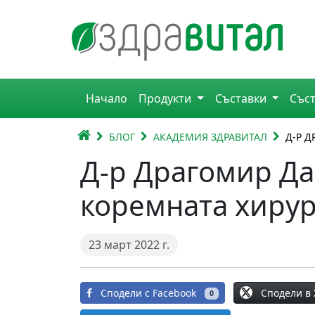
Премини към съдържанието
Горна навигация
Начало
Продукти
Съставки
Със
Главна навигация
НАЧАЛО
БЛОГ
АКАДЕМИЯ ЗДРАВИТАЛ
Д-Р 
Д-р Драгомир Да
коремната хиру
23 март 2022 г.
Сподели в 
Сподели с Facebook
0