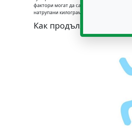
фактори могат да са наследствената пре
натрупани килограми и др.
Как продължи втората ч