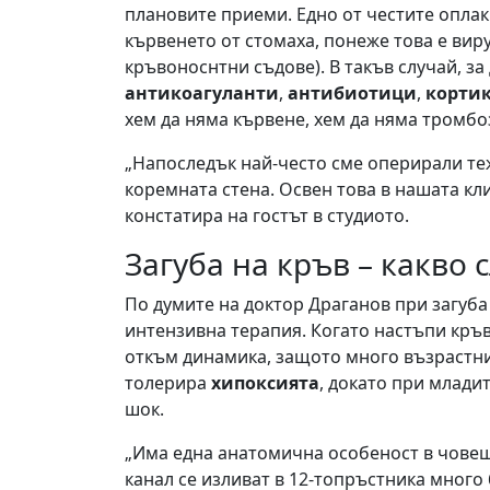
плановите приеми. Едно от честите оплак
кървенето от стомаха, понеже това е ви
кръвоноснтни съдове). В такъв случай, за
антикоагуланти
,
антибиотици
,
кортик
хем да няма кървене, хем да няма тромбо
„Напоследък най-често сме оперирали те
коремната стена. Освен това в нашата кл
констатира на гостът в студиото.
Загуба на кръв – какво 
По думите на доктор Драганов при загуба
интензивна терапия. Когато настъпи кръв
откъм динамика, защото много възрастни 
толерира
хипоксията
, докато при млади
шок.
„Има една анатомична особеност в чове
канал се изливат в 12-топръстника много