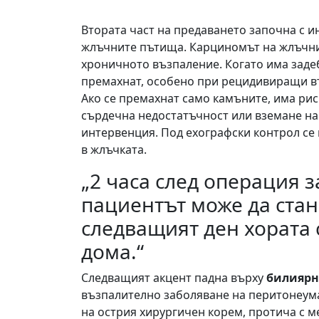
Втората част на предаването започна с 
жлъчните пътища. Карциномът на жлъчни
хроничното възпаление. Когато има задеб
премахнат, особено при рецидивиращи въз
Ако се премахнат само камъните, има ри
сърдечна недостатъчност или вземане на
интервенция. Под ехографски контрол се 
в жлъчката.
„2 часа след операция 
пациентът може да стан
следващият ден хората 
дома.“
Следващият акцент падна върху
билиярн
възпалително заболяване на перитонеума
на острия хирургичен корем, протича с м