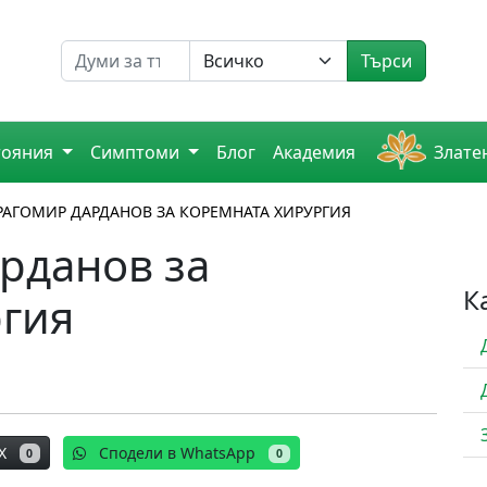
Търсене на
Търси
тояния
Симптоми
Блог
Академия
Злате
ДРАГОМИР ДАРДАНОВ ЗА КОРЕМНАТА ХИРУРГИЯ
рданов за
К
ргия
X
Сподели в WhatsApp
0
0