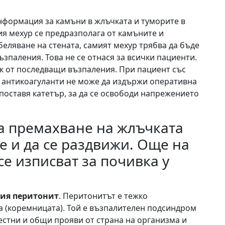
информация за камъни в жлъчката и туморите в
я мехур се предразполага от камъните и
еляване на стената, самият мехур трябва да бъде
паления. Това не се отнася за всички пациенти.
ск от последващи възпаления. При пациент със
 антикоагуланти не може да издържи оперативна
поставя катетър, за да се освободи напрежението
за премахване на жлъчката
е и да се раздвижи. Още на
се изписват за почивка у
ия перитонит
. Перитонитът е тежко
 (коремницата). Той е възпалителен подсиндром
естни и общи прояви от страна на организма и