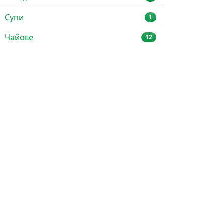
Супи
1
Чайове
12