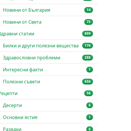
Новини от България
14
Новини от Света
75
Здравни статии
899
Билки и други полезни вещества
176
Здравословни проблеми
288
Интересни факти
1
Полезни съвети
656
Рецепти
56
Десерти
6
Основни ястия
1
Разядки
6