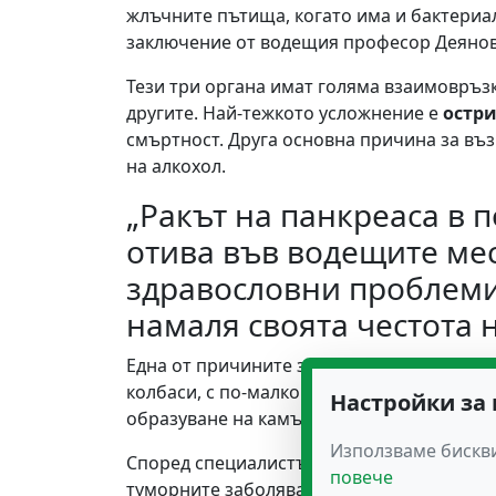
жлъчните пътища, когато има и бактериал
заключение от водещия професор Деянов
Тези три органа имат голяма взаимовръзка
другите. Най-тежкото усложнение е
остр
смъртност. Друга основна причина за въ
на алкохол.
„Ракът на панкреаса в 
отива във водещите мес
здравословни проблеми,
намаля своята честота 
Една от причините затова е начинът на х
колбаси, с по-малко фибри, плодове и зе
Настройки за
образуване на камъни в жлъчния мехур.
Използваме бискви
Според специалистът от клиниката към А
повече
туморните заболявания, свързани с негов