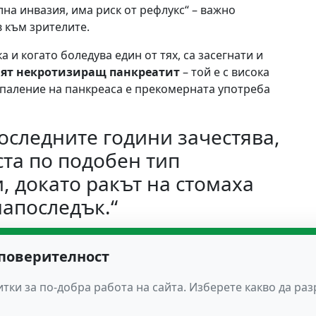
на инвазия, има риск от рефлукс“ – важно
 към зрителите.
 и когато боледува един от тях, са засегнати и
ият некротизиращ панкреатит
– той е с висока
зпаление на панкреаса е прекомерната употреба
последните години зачестява,
та по подобен тип
 докато ракът на стомаха
напоследък.“
ранене – с повече мазнини, преработени меса и
ленчуци. Точно подобен тип диети влияе за
 поверителност
тки за по-добра работа на сайта. Изберете какво да ра
лександровска болница около 30 процента от
ата дейност, се причиняват от вируси. Други