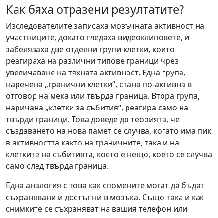
Как бяха отразени резултатите?
Изследователите записаха мозъчната активност на
участниците, докато гледаха видеоклиповете, и
забелязаха две отделни групи клетки, които
реагираха на различни типове граници чрез
увеличаване на тяхната активност. Една група,
наречена „гранични клетки“, стана по-активна в
отговор на мека или твърда граница. Втора група,
наричана „клетки за събития“, реагира само на
твърди граници. Това доведе до теорията, че
създаването на нова памет се случва, когато има пик
в активността както на граничните, така и на
клетките на събитията, което е нещо, което се случва
само след твърда граница.
Една аналогия с това как спомените могат да бъдат
съхранявани и достъпни в мозъка. Също така и как
снимките се съхраняват на вашия телефон или