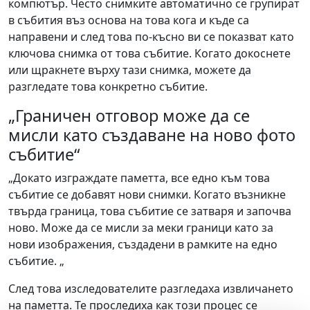
компютър. Често снимките автоматично се групират
в събития въз основа на това кога и къде са
направени и след това по-късно ви се показват като
ключова снимка от това събитие. Когато докоснете
или щракнете върху тази снимка, можете да
разгледате това конкретно събитие.
„Граничен отговор може да се
мисли като създаване на ново фото
събитие“
„Докато изграждате паметта, все едно към това
събитие се добавят нови снимки. Когато възникне
твърда граница, това събитие се затваря и започва
ново. Може да се мисли за меки граници като за
нови изображения, създадени в рамките на едно
събитие. „
След това изследователите разгледаха извличането
на паметта. Те проследиха как този процес се