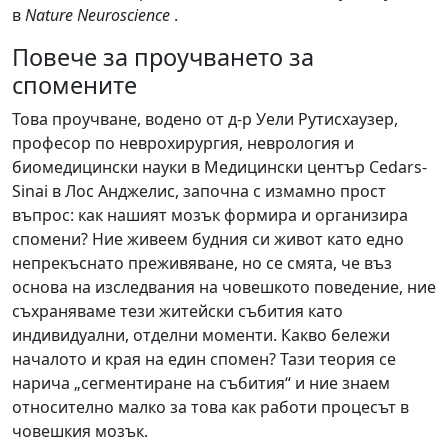
в
Nature Neuroscience
.
Повече за проучването за
спомените
Това проучване, водено от д-р Уели Рутисхаузер,
професор по неврохирургия, неврология и
биомедицински науки в Медицински център Cedars-
Sinai в Лос Анджелис, започна с измамно прост
въпрос: как нашият мозък формира и организира
спомени? Ние живеем будния си живот като едно
непрекъснато преживяване, но се смята, че въз
основа на изследвания на човешкото поведение, ние
съхраняваме тези житейски събития като
индивидуални, отделни моменти. Какво бележи
началото и края на един спомен? Тази теория се
нарича „сегментиране на събития“ и ние знаем
относително малко за това как работи процесът в
човешкия мозък.