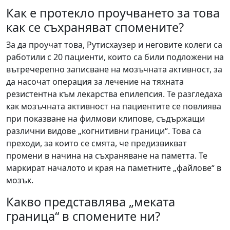
Как е протекло проучването за това
как се съхраняват спомените?
За да проучат това, Рутисхаузер и неговите колеги са
работили с 20 пациенти, които са били подложени на
вътречерепно записване на мозъчната активност, за
да насочат операция за лечение на тяхната
резистентна към лекарства епилепсия. Те разгледаха
как мозъчната активност на пациентите се повлиява
при показване на филмови клипове, съдържащи
различни видове „когнитивни граници“. Това са
преходи, за които се смята, че предизвикват
промени в начина на съхраняване на паметта. Те
маркират началото и края на паметните „файлове“ в
мозък.
Какво представлява „меката
граница“ в спомените ни?