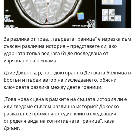
За разлика от това, „твърдата граница“ е изрезка към
съвсем различна история – представете си, ако
ударната топка веднага бъде последвана от
изрязване на реклама.
Дзие Джънг, д-р, постдокторант в Детската болница в
Бостън и първи автор на изследването, обясни
ключовата разлика между двете граници.
„Това нова сцена в рамките на същата история ли е
или гледаме съвсем различна история? Доколко
разказът се променя от един клип в следващия
определя вида на когнитивната граница“, каза
Джънг.