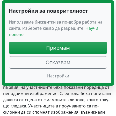
свързва със задействането на гранични клетки и
Настройки за поверителност
клетки за събития. Те теоретизираха, че мозъкът
използва гранични пикове като маркери за
Използваме бисквитки за по-добра работа на
„преминаване“ върху минали спомени, по начина,
сайта. Изберете какво да разрешите.
Научи
по който ключовите снимки се използват за
повече
идентифициране на събития. Когато мозъкът открие
модел на задействане, който изглежда познат, той
Приемам
„отваря“ това събитие.
Какви са използваните тестове за
Отказвам
паметта?
Използвани са два различни теста за памет,
Настройки
предназначени за изследване на тази теория. В
първия, на участниците бяха показани поредица от
неподвижни изображения. След това бяха попитани
дали са от сцена от филмовите клипове, които току-
що гледаха. Участниците в проучването са по-
склонни да си спомнят изображения, възникнали