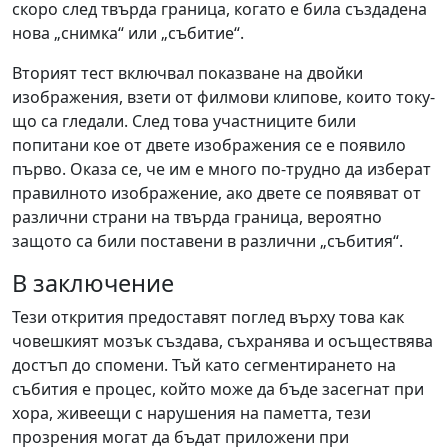
скоро след твърда граница, когато е била създадена
нова „снимка“ или „събитие“.
Вторият тест включвал показване на двойки
изображения, взети от филмови клипове, които току-
що са гледали. След това участниците били
попитани кое от двете изображения се е появило
първо. Оказа се, че им е много по-трудно да изберат
правилното изображение, ако двете се появяват от
различни страни на твърда граница, вероятно
защото са били поставени в различни „събития“.
В заключение
Тези открития предоставят поглед върху това как
човешкият мозък създава, съхранява и осъществява
достъп до спомени. Тъй като сегментирането на
събития е процес, който може да бъде засегнат при
хора, живеещи с нарушения на паметта, тези
прозрения могат да бъдат приложени при