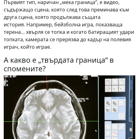
Първият тип, наричан „мека граница“, е видео,
съдържащо сцена, която след това преминава към
друга сцена, която продължава същата
история. Например, бейзболна игра, показваща
терена… хвърля се топка и когато батиращият удари
топката, камерата се прерязва до кадър на полевия
играч, който играе.
А какво е „твърдата граница“ в
спомените?