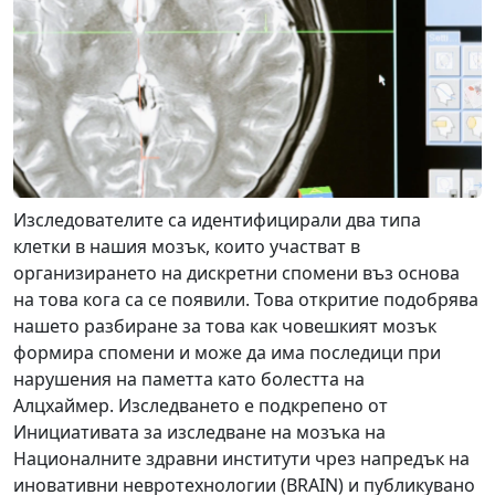
Изследователите са идентифицирали два типа
клетки в нашия мозък, които участват в
организирането на дискретни спомени въз основа
на това кога са се появили. Това откритие подобрява
нашето разбиране за това как човешкият мозък
формира спомени и може да има последици при
нарушения на паметта като болестта на
Алцхаймер. Изследването е подкрепено от
Инициативата за изследване на мозъка на
Националните здравни институти чрез напредък на
иновативни невротехнологии (BRAIN) и публикувано