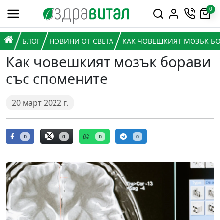
Премини към съдържанието
0
Горна навигация
Главна навигация
НАЧАЛО
БЛОГ
НОВИНИ ОТ СВЕТА
КАК ЧОВЕШКИЯТ МОЗЪК БО
Как човешкият мозък борави
със спомените
20 март 2022 г.
0
0
0
0