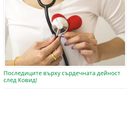
Последиците върху сърдечната дейност
след Ковид!