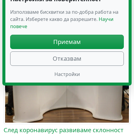
Използваме бисквитки за по-добра работа на
Кожата – най-големият орган в човешкото
сайта. Изберете какво да разрешите.
Научи
тяло
повече
Приемам
Отказвам
Настройки
След коронавирус развиваме склонност