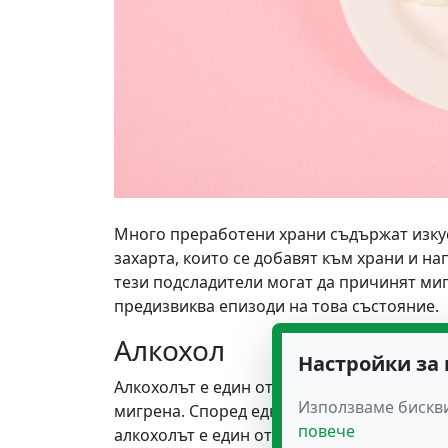
Много преработени храни съдържат изкус
захарта, които се добавят към храни и на
тези подсладители могат да причинят миг
предизвиква епизоди на това състояние.
Алкохол
Настройки за
Алкохолът е един от най-често срещаните 
Използваме бискви
мигрена. Според едно проучване, над 35%
повече
алкохолът е един от често срещаните им