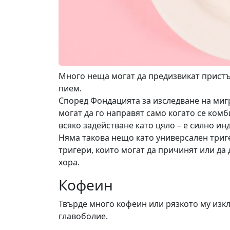
Много неща могат да предизвикат пристъ
пием.
Според Фондацията за изследване на мигр
могат да го направят само когато се комб
всяко задействане като цяло – е силно и
Няма такова нещо като универсален триг
тригери, които могат да причинят или да
хора.
Кофеин
Твърде много кофеин или рязкото му из
главоболие.