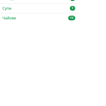
Супи
1
Чайове
12