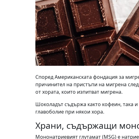
Според Американската фондация за мигре
причинител на пристъпи на мигрена след 
от хората, които изпитват мигрена.
Шоколадът съдържа както кофеин, така и
главоболие при някои хора.
Храни, съдържащи моно
Мононатриевият глутамат (MSG) е натриев