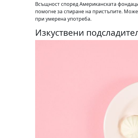
Всъщност според Американската фондаци
помогне за спиране на пристъпите. Мож
при умерена употреба.
Изкуствени подсладите