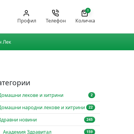
0
Профил
Телефон
Количка
н Лек
атегории
Домашни лекове и хитрини
2
Домашни народни лекове и хитрини
22
Здравни новини
245
Академия Здравитал
159