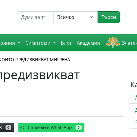
Търсене на
Търси
тояния
Симптоми
Блог
Академия
Злате
 КОИТО ПРЕДИЗВИКВАТ МИГРЕНА
 предизвикват
К
X
Сподели в WhatsApp
0
0