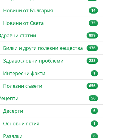
Новини от България
14
Новини от Света
75
Здравни статии
899
Билки и други полезни вещества
176
Здравословни проблеми
288
Интересни факти
1
Полезни съвети
656
Рецепти
56
Десерти
6
Основни ястия
1
Разядки
6