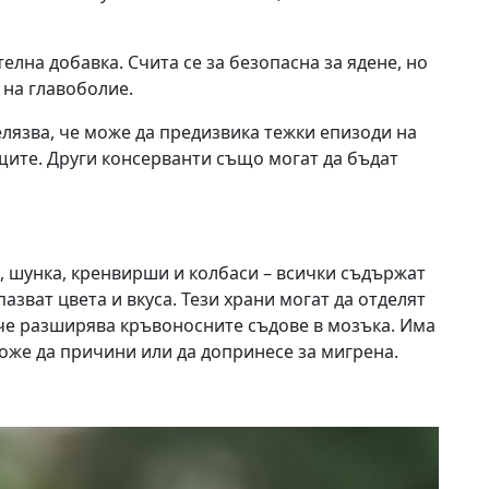
лна добавка. Счита се за безопаснa за ядене, но
 на главоболие.
лязва, че може да предизвика тежки епизоди на
щите. Други консерванти също могат да бъдат
, шунка, кренвирши и колбаси – всички съдържат
азват цвета и вкуса. Тези храни могат да отделят
, че разширява кръвоносните съдове в мозъка. Има
може да причини или да допринесе за мигрена.