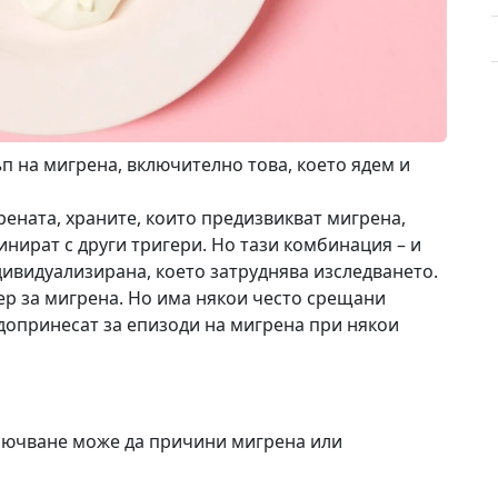
п на мигрена, включително това, което ядем и
ената, храните, които предизвикват мигрена,
инират с други тригери. Но тази комбинация – и
ндивидуализирана, което затруднява изследването.
ер за мигрена. Но има някои често срещани
 допринесат за епизоди на мигрена при някои
ключване може да причини мигрена или