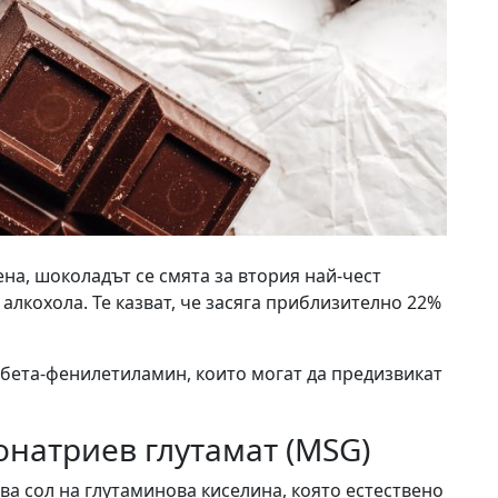
на, шоколадът се смята за втория най-чест
алкохола. Те казват, че засяга приблизително 22%
 бета-фенилетиламин, които могат да предизвикат
натриев глутамат (MSG)
а сол на глутаминова киселина, която естествено