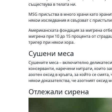
съществува в телата ни.
MSG присъства в много храни като храните
някои изследвания я свързват с пристъпи
Американската фондация за мигрена отбе
мигрена при 10 до 15 процента от страда
тригер при някои хора.
Сушени меса
Сушените меса – включително деликатеси
консерванти, наречени нитрати, които зап
азотен оксид в кръвта, за който се смята
някои доказателства, че азотният оксид 
Отлежали сирена