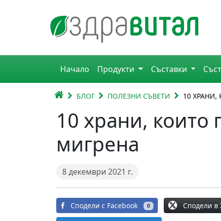
Премини към съдържанието
Горна навигация
Начало
Продукти
Съставки
Със
Главна навигация
НАЧАЛО
БЛОГ
ПОЛЕЗНИ СЪВЕТИ
10 ХРАНИ,
10 храни, които
мигрена
8 декември 2021 г.
Сподели в 
Сподели с Facebook
0