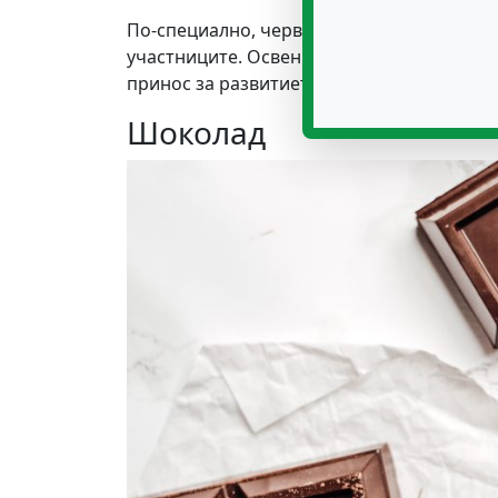
По-специално, червеното вино е съобщен
участниците. Освен това, алкохолът може
принос за развитието на главоболие.
Шоколад