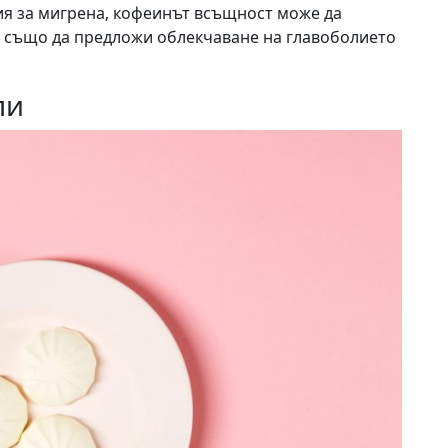
я за мигрена, кофеинът всъщност може да
е също да предложи облекчаване на главоболието
ли