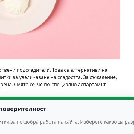
твени подсладители. Това са алтернативи на
питки за увеличаване на сладостта. За съжаление,
рена. Смята се, че по-специално аспартамът
 поверителност
продукти, за които се смята, че предизвикват
тки за по-добра работа на сайта. Изберете какво да ра
 от участниците с такъв проблем, съобщават, че
 причинители.