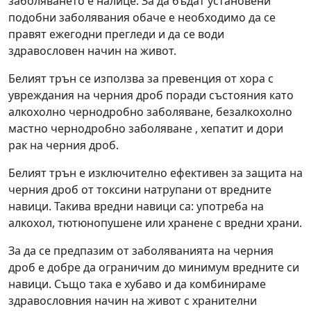
заболяването е налице. За да бъдат установени
подобни заболявания обаче е необходимо да се
правят ежегодни прегледи и да се води
здравословен начин на живот.
Белият трън се използва за превенция от хора с
увреждания на черния дроб поради състояния като
алкохолно чернодробно заболяване, безалкохолно
мастно чернодробно заболяване , хепатит и дори
рак на черния дроб.
Белият трън е изключително ефективен за защита на
черния дроб от токсини натрупани от вредните
навици. Такива вредни навици са: употреба на
алкохол, тютюнопушене или хранене с вредни храни.
За да се предпазим от заболяванията на черния
дроб е добре да ограничим до минимум вредните си
навици. Също така е хубаво и да комбинираме
здравословния начин на живот с хранителни