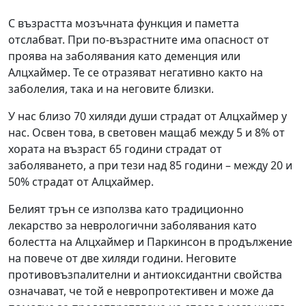
С възрастта мозъчната функция и паметта
отслабват. При по-възрастните има опасност от
проява на заболявания като деменция или
Алцхаймер. Те се отразяват негативно както на
заболелия, така и на неговите близки.
У нас близо 70 хиляди души страдат от Алцхаймер у
нас. Освен това, в световен мащаб между 5 и 8% от
хората на възраст 65 години страдат от
заболяването, а при тези над 85 години – между 20 и
50% страдат от Алцхаймер.
Белият трън се използва като традиционно
лекарство за неврологични заболявания като
болестта на Алцхаймер и Паркинсон в продължение
на повече от две хиляди години. Неговите
противовъзпалителни и антиоксидантни свойства
означават, че той е невропротективен и може да