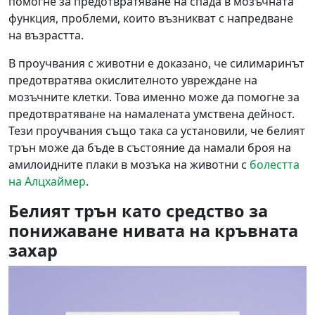
помогне за предотвратяване на спада в мозъчната
функция, проблеми, които възникват с напредване
на възрастта.
В проучвания с животни е доказано, че силимаринът
предотвратява окислителното увреждане на
мозъчните клетки. Това именно може да помогне за
предотвратяване на намалената умствена дейност.
Тези проучвания също така са установили, че белият
трън може да бъде в състояние да намали броя на
амилоидните плаки в мозъка на животни с
болестта
на Алцхаймер
.
Белият трън като средство за
понижаване нивата на кръвната
захар