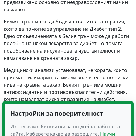
предизвикано основно от нездравословният начин
на живот.
Белият трън може да бъде допълнителна терапия,
която да помогне за управление на Диабет тип 2.
Едно от съединенията в белия трън може да работи
подобно на някои лекарства за диабет. То помага
подобряване на инсулиновата чувствителност и
намаляване на кръвната захар.
Медицински анализи установяват, че хората, които
приемат силимарин, са имали значително по-ниски
нива на кръвната захар. Белият трън има мощни
антиоксидантни и противовъзпалителни действия,
които намаляват риска от развитие на диабет.
За ефикасно предотвратяване на висока кръвна
Настройки за поверителност
захар и Диабет тип 2 е добре да се грижим повече за
нашето здраве хранейки се здравословно,
Използваме бисквитки за по-добра работа на
спортувайки и приемайки правилните хранителни
сайта. Изберете какво да разрешите.
Научи