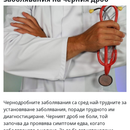
Чернодробните заболявания са сред най-трудните за
установяване заболявания, поради трудното им
диагностициране. Черният дроб не боли, той
започва да проявява симптоми едва, когато