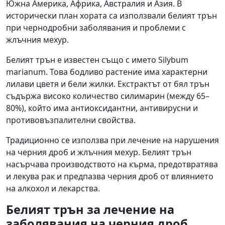
Южна Америка, Африка, Австралия и Азия. В
исторически план хората са използвали белият трън
при чернодробни заболявания и проблеми с
жлъчния мехур.
Белият трън е известен също с името Silybum
marianum. Това бодливо растение има характерни
лилави цветя и бели жилки. Екстрактът от бял трън
съдържа високо количество силимарин (между 65–
80%), който има антиоксидантни, антивирусни и
противовъзпалителни свойства.
Традиционно се използва при лечение на нарушения
на черния дроб и жлъчния мехур. Белият трън
насърчава производството на кърма, предотвратява
и лекува рак и предпазва черния дроб от влиянието
на алкохол и лекарства.
Белият трън за лечение на
заболявания на черния дроб