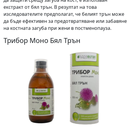
да защити срещу загуба на кост, е използван
екстракт от бял трън. В резултат на това
изследователите предполагат, че белият трън може
да бъде ефективен за предотвратяване или забавяне
на костната загуба при жени в постменопауза.
Трибор Моно Бял Трън