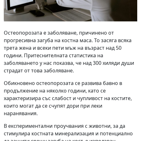
Остеопорозата е заболяване, причинено от
прогресивна загуба на костна маса. То засяга всяка
трета жена и всеки пети мъж на възраст над 50
години. Притеснителната статистика на
заболяването у нас показва, че над 300 хиляди души
страдат от това заболяване.
Обикновено остеопорозата се развива бавно в
продължение на няколко години, като се
характеризира със слабост и чупливост на костите,
които могат да се счупят дори при леки
наранявания.
В експериментални проучвания с животни, за да
стимулира костната минерализация и потенциално