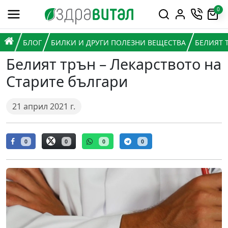
Премини към съдържанието
0
Горна навигация
Главна навигация
НАЧАЛО
БЛОГ
БИЛКИ И ДРУГИ ПОЛЕЗНИ ВЕЩЕСТВА
БЕЛИЯТ 
Белият трън – Лекарството на
Старите българи
21 април 2021 г.
0
0
0
0