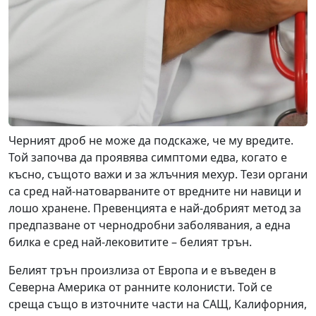
Черният дроб не може да подскаже, че му вредите.
Той започва да проявява симптоми едва, когато е
късно, същото важи и за жлъчния мехур. Тези органи
са сред най-натоварваните от вредните ни навици и
лошо хранене. Превенцията е най-добрият метод за
предпазване от чернодробни заболявания, а една
билка е сред най-лековитите – белият трън.
Белият трън произлиза от Европа и е въведен в
Северна Америка от ранните колонисти. Той се
среща също в източните части на САЩ, Калифорния,