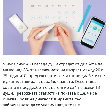
У нас близо 450 хиляди души страдат от Диабет или
малко над 8% от населението на възраст между 20 и
79 години. Според експерти всеки втори диабетик не
е диагностициран със заболяването. Освен това
хората в преддиабетно състояние са 1 на всеки 13
души. Тревожната статистика показва още, че се
очаква броят на диагностицираните със
заболяването да се увеличават, а това е