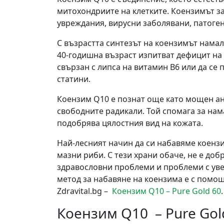
митохондриите на клетките. Коензимът з
увреждания, вирусни заболявани, патоген
С възрастта синтезът на коензимът намал
40-годишна възраст изпитват дефицит на
свързан с липса на витамин B6 или да се 
статини.
Коензим Q10 е познат още като мощен ан
свободните радикали. Той спомага за на
подобрява цялостния вид на кожата.
Най-лесният начин да си набавяме коензи
мазни риби. С тези храни обаче, не е доб
здравословни проблеми и проблеми с уве
метод за набавяне на коензима е с помощ
Zdravital.bg –
Коензим Q10 – Pure Gold 60
.
Коензим Q10 – Pure Gol