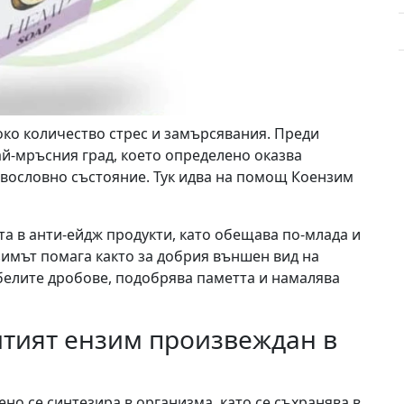
око количество стрес и замърсявания. Преди
й-мръсния град, което определено оказва
авословно състояние. Тук идва на помощ Коензим
а в анти-ейдж продукти, като обещава по-млада и
зимът помага както за добрия външен вид на
 белите дробове, подобрява паметта и намалява
итият ензим произвеждан в
но се синтезира в организма, като се съхранява в