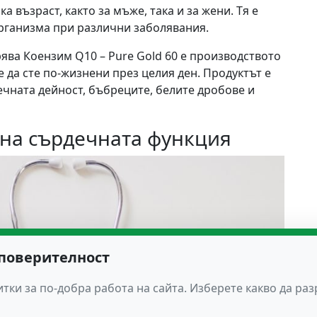
 възраст, както за мъже, така и за жени. Тя е
рганизма при различни заболявания.
ява Коензим Q10 – Pure Gold 60 е производството
е да сте по-жизнени през целия ден. Продуктът е
чната дейност, бъбреците, белите дробове и
на сърдечната функция
 поверителност
тки за по-добра работа на сайта. Изберете какво да ра