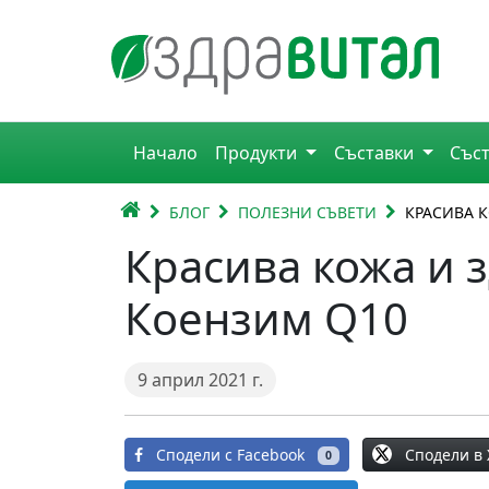
Премини към съдържанието
Горна навигация
Начало
Продукти
Съставки
Със
Главна навигация
НАЧАЛО
БЛОГ
ПОЛЕЗНИ СЪВЕТИ
КРАСИВА К
Красива кожа и з
Коензим Q10
9 април 2021 г.
Сподели в 
Сподели с Facebook
0