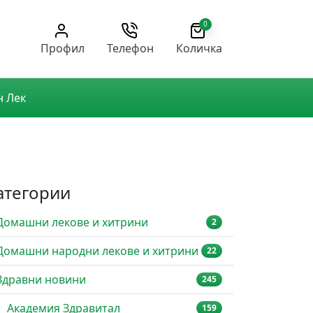
0
Профил
Телефон
Количка
н Лек
атегории
Домашни лекове и хитрини
2
Домашни народни лекове и хитрини
22
Здравни новини
245
Академия Здравитал
159