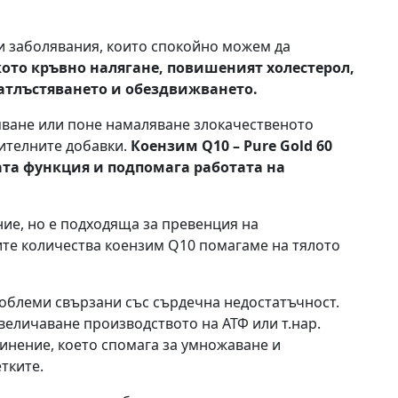
и заболявания, които спокойно можем да
кото кръвно налягане, повишеният холестерол,
атлъстяването и обездвижването.
яване или поне намаляване злокачественото
нителните добавки.
Коензим
Q10
–
Pure Gold 60
та функция и подпомага работата на
ние, но е подходяща за превенция на
те количества коензим Q10 помагаме на тялото
роблеми свързани със сърдечна недостатъчност.
величаване производството на АТФ или т.нар.
инение, което спомага за умножаване и
тките.