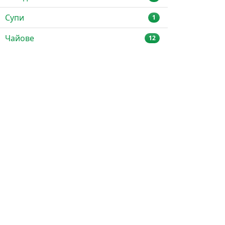
Супи
1
Чайове
12