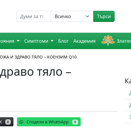
Търсене на
Търси
тояния
Симптоми
Блог
Академия
Злате
ОЖА И ЗДРАВО ТЯЛО – КОЕНЗИМ Q10
драво тяло –
К
X
Сподели в WhatsApp
0
0