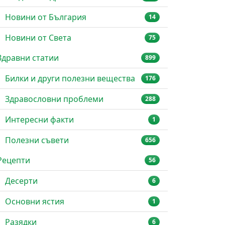
Новини от България
14
Новини от Света
75
Здравни статии
899
Билки и други полезни вещества
176
Здравословни проблеми
288
Интересни факти
1
Полезни съвети
656
Рецепти
56
Десерти
6
Основни ястия
1
Разядки
6