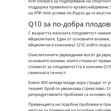
АТФ спомага за подобряване на спортното
поддържа правилното кръвоснабдяване. 
на АТФ тяло успява по-бързо да се възста
Q10 за по-добра плодов
С възрастта женската плодовитост намаля
яйцеклетките. Един от основните ензими,
яйцеклетки е коензимът Q10, който подс
Окислителните увреждания могат да увре
основните ензими, които спомагат прави
спомагат за плодовитостта е коензим Q10
семенната течност.
Близо 400 хиляди млади хора страдат от 
техният брой се увеличава стремглаво. 
репродуктивните проблеми са основен пр
Превенцията на подобни проблеми и пра
методи за превенция на подобни заболяв