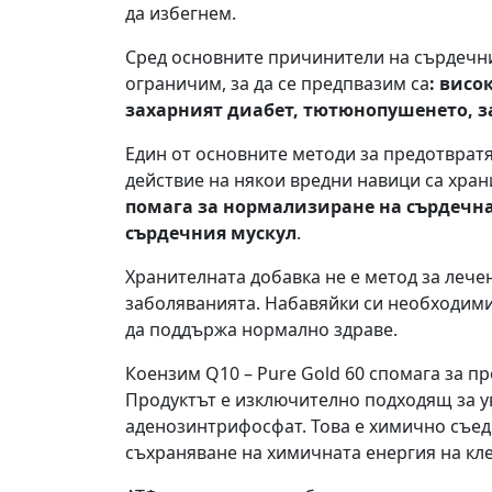
да избегнем.
Сред основните причинители на сърдечн
ограничим, за да се предпвазим са
: висо
захарният диабет, тютюнопушенето, з
Един от основните методи за предотврат
действие на някои вредни навици са хра
помага за нормализиране на сърдечна
сърдечния мускул
.
Хранителната добавка не е метод за лече
заболяванията. Набавяйки си необходими
да поддържа нормално здраве.
Коензим Q10 – Pure Gold 60 спомага за п
Продуктът е изключително подходящ за у
аденозинтрифосфат. Това е химично съед
съхраняване на химичната енергия на кле