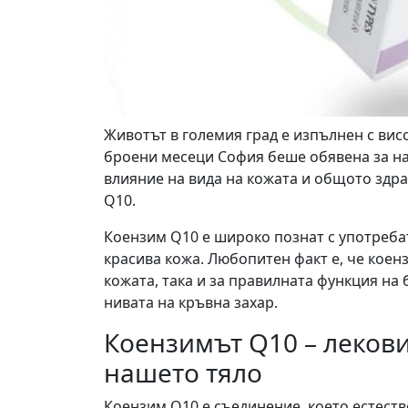
Животът в големия град е изпълнен с вис
броени месеци София беше обявена за на
влияние на вида на кожата и общото здр
Q10.
Коензим Q10 е широко познат с употребат
красива кожа. Любопитен факт е, че коен
кожата, така и за правилната функция на
нивата на кръвна захар.
Коензимът Q10 – леков
нашето тяло
Коензим Q10 е съединение, което естестве