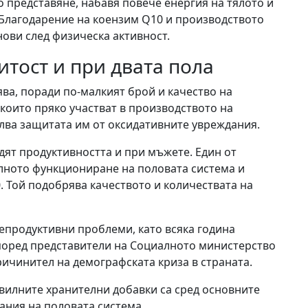
 представяне, набавя повече енергия на тялото и
Благодарение на коензим Q10 и производството
нови след физическа активност.
итост и при двата пола
ва, поради по-малкият брой и качество на
 които пряко участват в производството на
илва защитата им от оксидативните увреждания.
дят продуктивността и при мъжете. Един от
лното функциониране на половата система и
. Той подобрява качеството и количествата на
репродуктивни проблеми, като всяка година
Според представители на Социалното министерство
ичинител на демографската криза в страната.
вилните хранителни добавки са сред основните
ания на половата система.