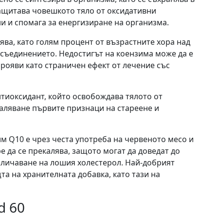
ащитава човешкото тяло от оксидативни
и и спомага за енергизиране на организма.
ява, като голям процент от възрастните хора над
 съединението. Недостигът на коензима може да е
прояви като страничен ефект от лечение със
тиоксидант, който освобождава тялото от
маляване първите признаци на стареене и
м Q10 е чрез честа употреба на червеното месо и
ре да се прекалява, защото могат да доведат до
личаване на лошия холестерол. Най-добрият
та на хранителната добавка, като тази на
d 60