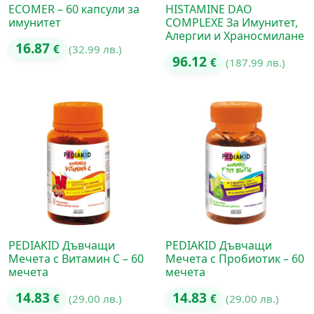
ECOMER – 60 капсули за
HISTAMINE DAO
имунитет
COMPLEXE За Имунитет,
Алергии и Храносмилане
16.87
€
(32.99 лв.)
96.12
€
(187.99 лв.)
PEDIAKID Дъвчащи
PEDIAKID Дъвчащи
Мечета с Витамин C – 60
Мечета с Пробиотик – 60
мечета
мечета
14.83
14.83
€
(29.00 лв.)
€
(29.00 лв.)