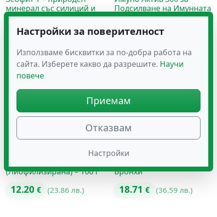
минерал със силиций и
Подсилване на Имунната
екстракт от тимус
Система
Настройки за поверителност
45.45
24.11
€
(88.89 лв.)
€
(47.16 лв.)
Използваме бисквитки за по-добра работа на
сайта. Изберете какво да разрешите.
Научи
повече
Приемам
Отказвам
Настройки
Малина на Прах
Олиосептил – Капсули за
(Лиофилизирана) – 100 г
Бронхи
12.20
18.71
€
(23.86 лв.)
€
(36.59 лв.)