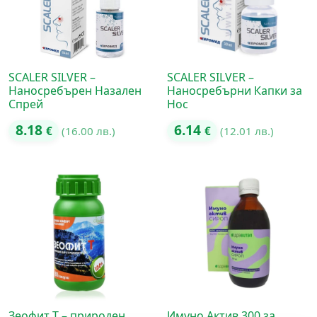
SCALER SILVER –
SCALER SILVER –
Наносребърен Назален
Наносребърни Капки за
Спрей
Нос
8.18
6.14
€
(16.00 лв.)
€
(12.01 лв.)
Зеофит Т – природен
Имуно Актив 300 за