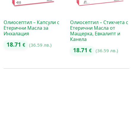
Олиосептил – Капсули с
Олиосептил – Стикчета с
Етерични Масла за
Етерични Масла от
Инхалация
Мащерка, Евкалипт и
Канела
18.71
€
(36.59 лв.)
18.71
€
(36.59 лв.)