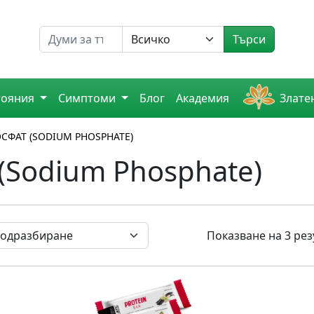
Търсене на
Търси
тояния
Симптоми
Блог
Академия
Злате
СФАТ (SODIUM PHOSPHATE)
(Sodium Phosphate)
Показване на 3 рез