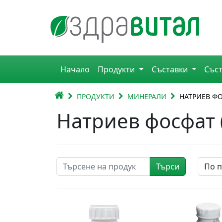
Премини към съдържанието
Горна навигация
Начало
Продукти
Съставки
Със
Главна навигация
НАЧАЛО
ПРОДУКТИ
МИНЕРАЛИ
НАТРИЕВ ФО
Натриев фосфат 
Търси