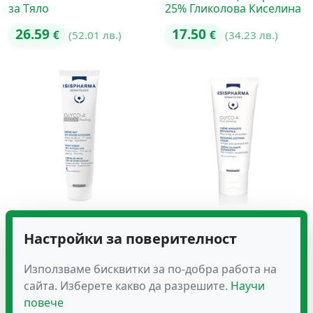
за Тяло
25% Гликолова Киселина
26.59
17.50
€
(52.01 лв.)
€
(34.23 лв.)
GLYCO-A MEDIUM
GLYCO-A POST PEELING
PEELING Нощен Крем с
Успокояващ и
Настройки за поверителност
10% Гликолова Киселина
Възстановяващ Крем
15.00
13.80
Използваме бисквитки за по-добра работа на
€
(29.34 лв.)
€
(26.99 лв.)
сайта. Изберете какво да разрешите.
Научи
повече