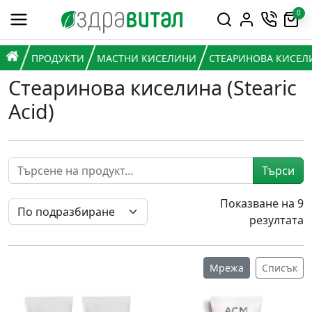
Премини към съдържанието
0
Горна навигация
Главна навигация
НАЧАЛО
ПРОДУКТИ
МАСТНИ КИСЕЛИНИ
СТЕАРИНОВА КИСЕЛИН
Стеаринова киселина (Stearic
Acid)
Търси
Показване на 9
резултата
Мрежа
Списък