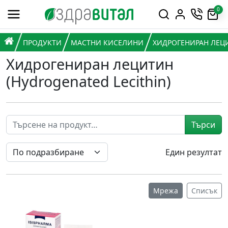
Премини към съдържанието
0
Горна навигация
Главна навигация
НАЧАЛО
ПРОДУКТИ
МАСТНИ КИСЕЛИНИ
ХИДРОГЕНИРАН ЛЕЦИ
Хидрогениран лецитин
(Hydrogenated Lecithin)
Търси
Един резултат
Мрежа
Списък