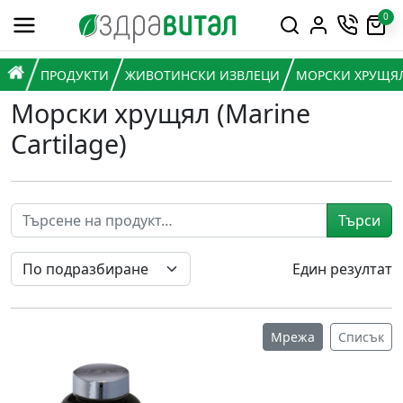
Премини към съдържанието
0
Горна навигация
Главна навигация
НАЧАЛО
ПРОДУКТИ
ЖИВОТИНСКИ ИЗВЛЕЦИ
МОРСКИ ХРУЩЯЛ 
Морски хрущял (Marine
Cartilage)
Търси
Един резултат
Мрежа
Списък