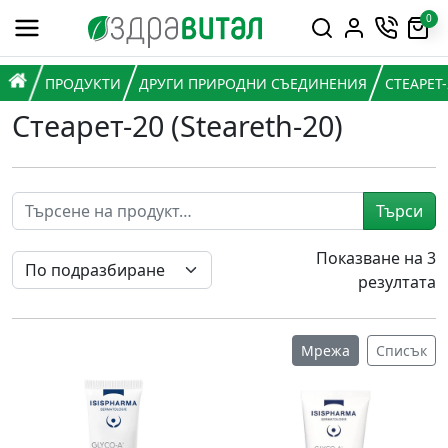
Премини към съдържанието
0
Горна навигация
Главна навигация
НАЧАЛО
ПРОДУКТИ
ДРУГИ ПРИРОДНИ СЪЕДИНЕНИЯ
СТЕАРЕТ-
Стеарет-20 (Steareth-20)
Търси
Показване на 3
резултата
Мрежа
Списък