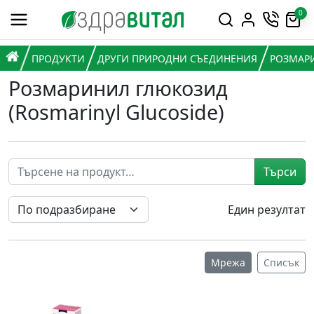
Премини към съдържанието
0
Горна навигация
Главна навигация
НАЧАЛО
ПРОДУКТИ
ДРУГИ ПРИРОДНИ СЪЕДИНЕНИЯ
РОЗМАРИ
Розмаринил глюкозид
(Rosmarinyl Glucoside)
Търси
Един резултат
Мрежа
Списък