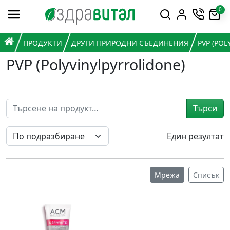
Премини към съдържанието
0
Горна навигация
Главна навигация
НАЧАЛО
ПРОДУКТИ
ДРУГИ ПРИРОДНИ СЪЕДИНЕНИЯ
PVP (PO
PVP (Polyvinylpyrrolidone)
Търси
Един резултат
Мрежа
Списък