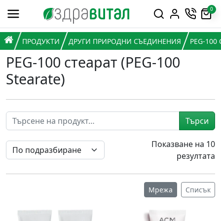
Премини към съдържанието
0
Горна навигация
Главна навигация
НАЧАЛО
ПРОДУКТИ
ДРУГИ ПРИРОДНИ СЪЕДИНЕНИЯ
PEG-100 
PEG-100 стеарат (PEG-100
Stearate)
Търси
Показване на 10
резултата
Мрежа
Списък