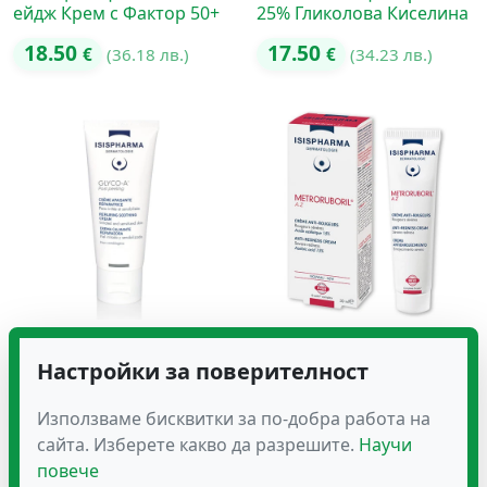
ейдж Крем с Фактор 50+
25% Гликолова Киселина
18.50
17.50
€
(36.18 лв.)
€
(34.23 лв.)
GLYCO-A POST PEELING
METRORUBORIL® A.Z –
Успокояващ и
Крем Против
Настройки за поверителност
Възстановяващ Крем
Зачервяване
13.80
22.00
Използваме бисквитки за по-добра работа на
€
(26.99 лв.)
€
(43.03 лв.)
сайта. Изберете какво да разрешите.
Научи
повече