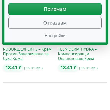
Приемам
Отказвам
Настройки
RUBORIL EXPERT S – Крем
TEEN DERM HYDRA –
Против Зачервяване за
Компенсиращ и
Суха Кожа
Овлажняващ крем
18.41
18.41
€
(36.01 лв.)
€
(36.01 лв.)