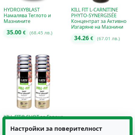
HYDROXYBLAST
KILL FIT L-CARNITINE
Намалява Теглото и
PHYTO-SYNERGISÉE
Мазнините
Концентрат за Активно
Изгаряне на Мазнини
35.00
€
(68.45 лв.)
34.26
€
(67.01 лв.)
KILL-FIT® SHOT за Горене
на Мазнини при Фитнес
Настройки за поверителност
65.96
€
(129.01 лв.)