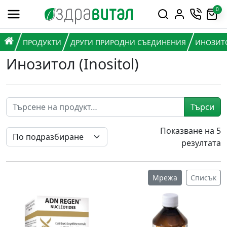
Премини към съдържанието
0
Горна навигация
Главна навигация
НАЧАЛО
ПРОДУКТИ
ДРУГИ ПРИРОДНИ СЪЕДИНЕНИЯ
ИНОЗИТО
Инозитол (Inositol)
Търси
Показване на 5
резултата
Мрежа
Списък