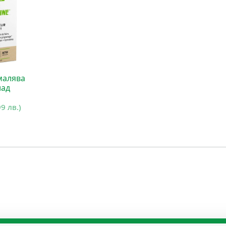
малява
лад
99 лв.)