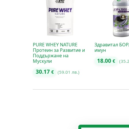
PURE WHEY NATURE
Здравитал БО
Протеин за Развитие и
имун
Поддържане на
18.00
Мускули
€
(35.
30.17
€
(59.01 лв.)