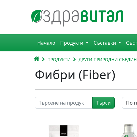
Премини към съдържанието
Горна навигация
Начало
Продукти
Съставки
Със
Главна навигация
НАЧАЛО
ПРОДУКТИ
ДРУГИ ПРИРОДНИ СЪЕДИ
Фибри (Fiber)
Търси