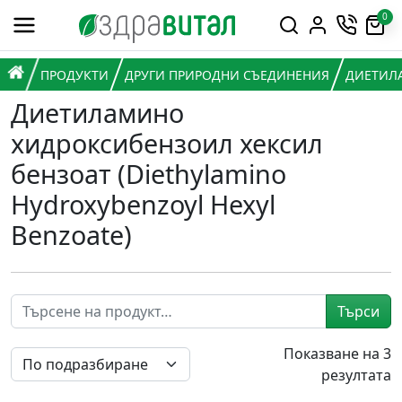
Премини към съдържанието
0
Горна навигация
Главна навигация
НАЧАЛО
ПРОДУКТИ
ДРУГИ ПРИРОДНИ СЪЕДИНЕНИЯ
ДИЕТИЛА
Диетиламино
хидроксибензоил хексил
бензоат (Diethylamino
Hydroxybenzoyl Hexyl
Benzoate)
Търси
Показване на 3
резултата