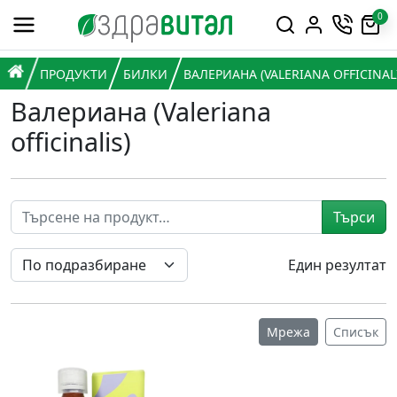
Премини към съдържанието
0
Горна навигация
Главна навигация
НАЧАЛО
ПРОДУКТИ
БИЛКИ
ВАЛЕРИАНА (VALERIANA OFFICINAL
Валериана (Valeriana
officinalis)
Търси
Един резултат
Мрежа
Списък