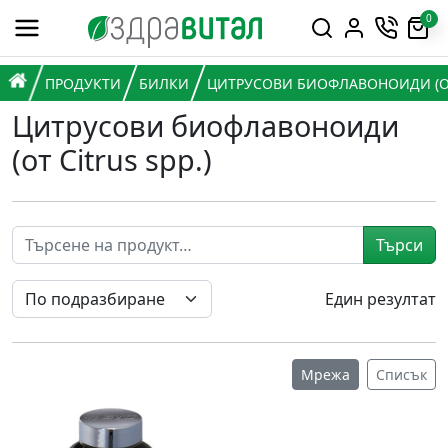
Премини към съдържанието
0
Горна навигация
Главна навигация
НАЧАЛО
ПРОДУКТИ
БИЛКИ
ЦИТРУСОВИ БИОФЛАВОНОИДИ (ОТ 
Цитрусови биофлавоноиди
(от Citrus spp.)
Търси
Един резултат
Мрежа
Списък