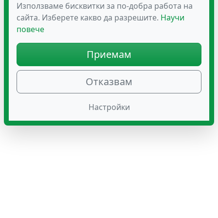
13.75
Използваме бисквитки за по-добра работа на
€
(26.89 лв.)
13.75
сайта. Изберете какво да разрешите.
€
(26.89 лв.)
Научи
повече
Приемам
Отказвам
Настройки