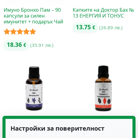
Имуно Бронхо Пам – 90
Капките на Доктор Бах №
капсули за силен
13 ЕНЕРГИЯ И ТОНУС
имунитет + подарък Чай
13.75
€
(26.89 лв.)
Оценено с
18.36
€
(35.91 лв.)
5.00
от 5
Капките на Доктор Бах №
Капките на Доктор Бах №
Настройки за поверителност
5 ДЕПРЕЛАКС
9 ПАМЕТ И
КОНЦЕНТРАЦИЯ