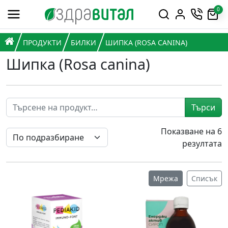
Премини към съдържанието
0
Горна навигация
Главна навигация
НАЧАЛО
ПРОДУКТИ
БИЛКИ
ШИПКА (ROSA CANINA)
Шипка (Rosa canina)
Търси
Показване на 6
резултата
Мрежа
Списък