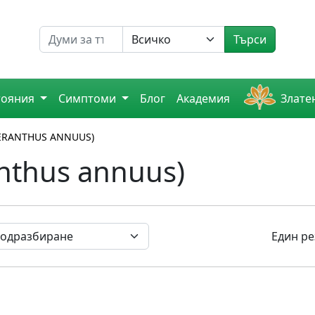
Търсене на
Търси
тояния
Симптоми
Блог
Академия
Злате
ERANTHUS ANNUUS)
nthus annuus)
Един ре