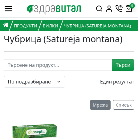
Премини към съдържанието
0
Горна навигация
Главна навигация
НАЧАЛО
ПРОДУКТИ
БИЛКИ
ЧУБРИЦА (SATUREJA MONTANA)
Чубрица (Satureja montana)
Търси
Един резултат
Мрежа
Списък