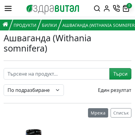
Премини към съдържанието
0
Горна навигация
Главна навигация
НАЧАЛО
ПРОДУКТИ
БИЛКИ
АШВАГАНДА (WITHANIA SOMNIFER
Ашваганда (Withania
somnifera)
Търси
Един резултат
Мрежа
Списък