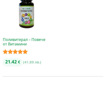
Поливитерал – Повече
от Витамини
Оценено с
21.42
€
(41.89 лв.)
5.00
от 5