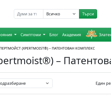
Търсене на
Търси
тояния
Симптоми
Блог
Академия
Злате
ПЕРТМОЙСТ (XPERTMOIST®) – ПАТЕНТОВАН КОМПЛЕКС
pertmoist®) – Патенто
Един ре