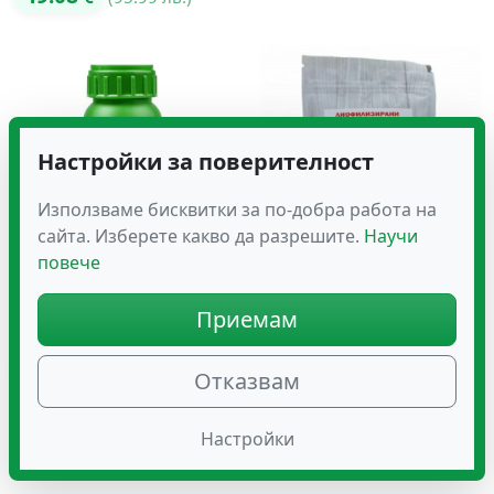
Настройки за поверителност
Използваме бисквитки за по-добра работа на
сайта. Изберете какво да разрешите.
Научи
повече
Зеофит Т – природен
Ягода на Прах
минерал със силиций и
(Лиофилизирана) – 100 г
Приемам
екстракт от тимус
9.15
€
(17.90 лв.)
45.45
€
(88.89 лв.)
Отказвам
Настройки