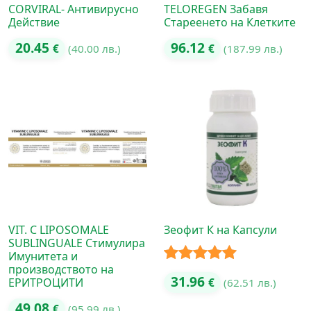
CORVIRAL- Антивирусно
TELOREGEN Забавя
Действие
Стареенето на Клетките
20.45
96.12
€
(40.00 лв.)
€
(187.99 лв.)
VIT. C LIPOSOMALE
Зеофит К на Капсули
SUBLINGUALE Стимулира
Имунитета и
производството на
Оценено с
31.96
ЕРИТРОЦИТИ
€
(62.51 лв.)
5.00
от 5
49.08
€
(95.99 лв.)