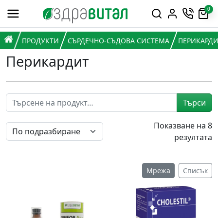
Премини към съдържанието
0
Горна навигация
Главна навигация
НАЧАЛО
ПРОДУКТИ
СЪРДЕЧНО-СЪДОВА СИСТЕМА
ПЕРИКАРДИ
Перикардит
Търси
Показване на 8
резултата
Мрежа
Списък