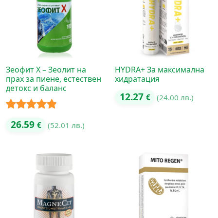
Зеофит Х – Зеолит на
HYDRA+ За максимална
прах за пиене, естествен
хидратация
детокс и баланс
12.27
€
(24.00 лв.)
Оценено с
26.59
€
(52.01 лв.)
4.80
от 5