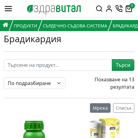
Премини към съдържанието
0
Горна навигация
Главна навигация
НАЧАЛО
ПРОДУКТИ
СЪРДЕЧНО-СЪДОВА СИСТЕМА
БРАДИКАР
Брадикардия
Търси
Показване на 13
резултата
Мрежа
Списък