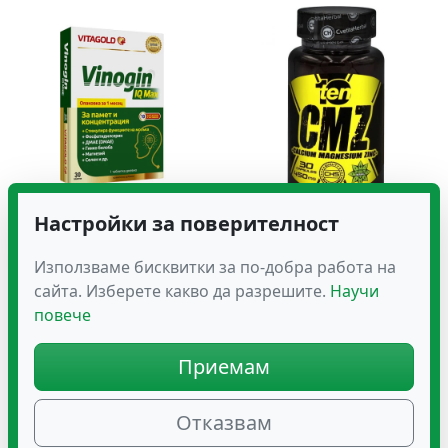
Настройки за поверителност
Виногин IQ Макс – 30
Калций Магнезий Цинк
Тен
12.30
€
(24.06 лв.)
Използваме бисквитки за по-добра работа на
7.16
€
(14.00 лв.)
сайта. Изберете какво да разрешите.
Научи
повече
Приемам
Отказвам