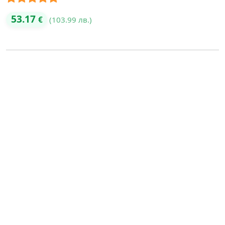
Оценено с
53.17
€
(103.99 лв.)
5.00
от 5