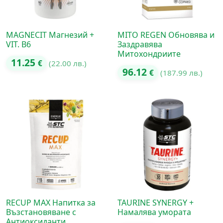
MAGNECIT Магнезий +
MITO REGEN Обновява и
VIT. B6
Заздравява
Митохондриите
11.25
€
(22.00 лв.)
96.12
€
(187.99 лв.)
RECUP MAX Напитка за
TAURINE SYNERGY +
Възстановяване с
Намалява умората
Антиоксиданти