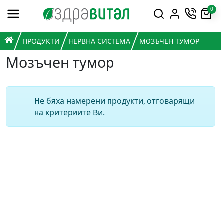
Премини към съдържанието
0
Горна навигация
Главна навигация
НАЧАЛО
ПРОДУКТИ
НЕРВНА СИСТЕМА
МОЗЪЧЕН ТУМОР
Мозъчен тумор
Не бяха намерени продукти, отговарящи
на критериите Ви.