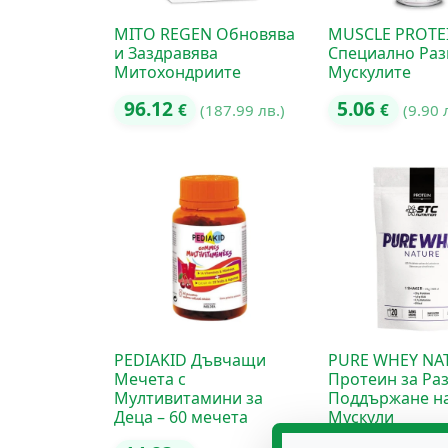
MITO REGEN Обновява
MUSCLE PROTE
и Заздравява
Специално Раз
Митохондриите
Мускулите
96.12
5.06
€
(187.99 лв.)
€
(9.90 
PEDIAKID Дъвчащи
PURE WHEY NA
Мечета с
Протеин за Ра
Мултивитамини за
Поддържане н
Деца – 60 мечета
Мускули