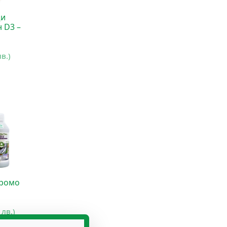
щи
 D3 –
лв.)
ромо
 лв.)