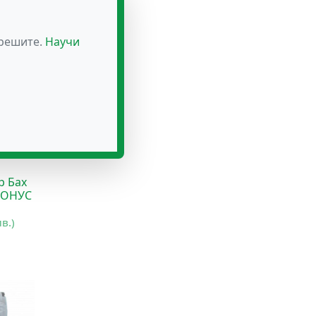
зрешите.
Научи
р Бах
ТОНУС
лв.)