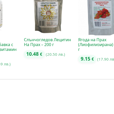
Слънчогледов Лецитин
Ягода на Прах
бавка с
На Прах – 200 г
(Лиофилизирана) 
витамин
г
10.48
€
(20.50 лв.)
9.15
€
(17.90 лв
69 лв.)