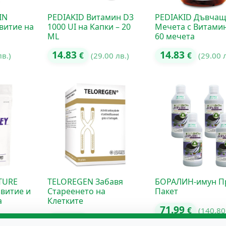
IN
PEDIAKID Витамин D3
PEDIAKID Дъвча
витие на
1000 UI на Kапки – 20
Мечета с Витамин
ML
60 мечета
14.83
14.83
лв.)
€
(29.00 лв.)
€
(29.00 
TURE
TELOREGEN Забавя
БОРАЛИН-имун П
звитие и
Стареенето на
Пакет
а
Клетките
71.99
€
(140.80
96.12
€
(187.99 лв.)