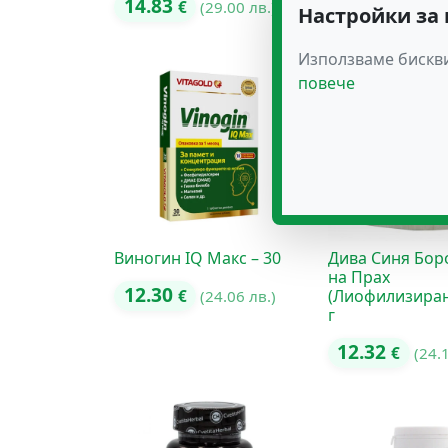
14.83
30.17
€
(29.00 лв.)
€
(59.
Настройки за
Използваме бискви
повече
Виногин IQ Макс – 30
Дива Синя Бор
на Прах
12.30
(Лиофилизиран
€
(24.06 лв.)
г
12.32
€
(24.