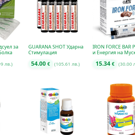
дсуел за
GUARANA SHOT Ударна
IRON FORCE BAR 
Болка
Стимулация
и Енергия на Мус
54.00
15.34
99 лв.)
€
(105.61 лв.)
€
(30.00 