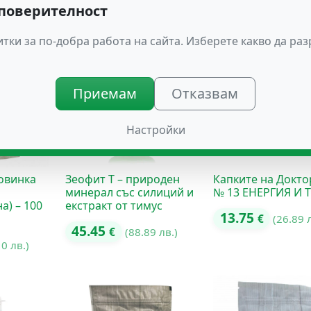
01 лв.)
 поверителност
тки за по-добра работа на сайта. Изберете какво да ра
Приемам
Отказвам
Настройки
овинка
Зеофит Т – природен
Капките на Докто
минерал със силиций и
№ 13 ЕНЕРГИЯ И 
а) – 100
екстракт от тимус
13.75
€
(26.89 
45.45
€
(88.89 лв.)
10 лв.)