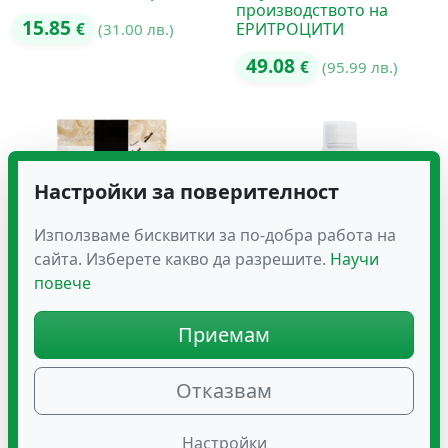
производството на
15.85
ЕРИТРОЦИТИ
€
(31.00 лв.)
49.08
€
(95.99 лв.)
Настройки за поверителност
Използваме бисквитки за по-добра работа на
сайта. Изберете какво да разрешите.
Научи
повече
WHEY MUSCLE + Протеин
Здравитал БОРАЛИН-4
Приемам
за Специално Развитие
19.84
на Мускулите
€
(38.80 лв.)
Отказвам
50.11
€
(98.01 лв.)
Настройки