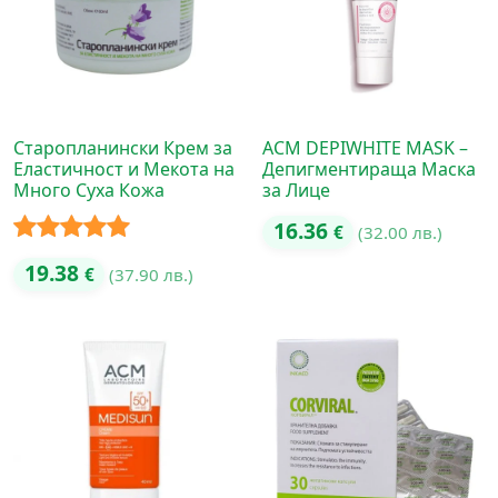
Старопланински Крем за
ACM DEPIWHITE MASK –
Еластичност и Мекота на
Депигментираща Маска
Много Суха Кожа
за Лице
16.36
€
(32.00 лв.)
Оценено с
19.38
€
(37.90 лв.)
5.00
от 5