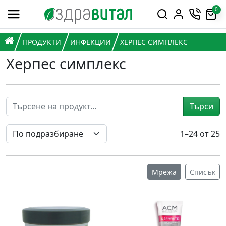
Премини към съдържанието
0
Горна навигация
Главна навигация
НАЧАЛО
ПРОДУКТИ
ИНФЕКЦИИ
ХЕРПЕС СИМПЛЕКС
Херпес симплекс
Търси
1–24 от 25
Мрежа
Списък