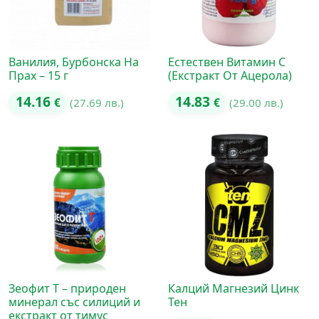
Ванилия, Бурбонска На
Естествен Витамин С
Прах – 15 г
(Екстракт От Ацерола)
14.16
14.83
€
(27.69 лв.)
€
(29.00 лв.)
Зеофит Т – природен
Калций Магнезий Цинк
минерал със силиций и
Тен
екстракт от тимус