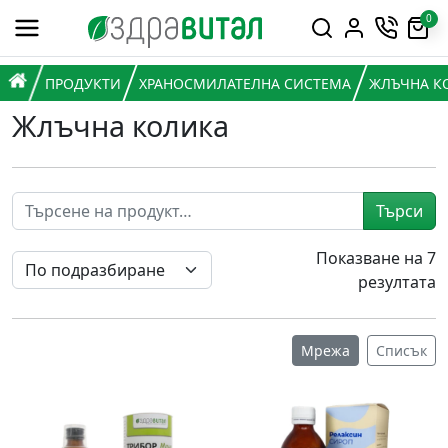
Премини към съдържанието
0
Горна навигация
Главна навигация
НАЧАЛО
ПРОДУКТИ
ХРАНОСМИЛАТЕЛНА СИСТЕМА
ЖЛЪЧНА К
Жлъчна колика
Търси
Показване на 7
резултата
Мрежа
Списък