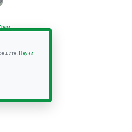
Крем
мната
лв.)
зрешите.
Научи