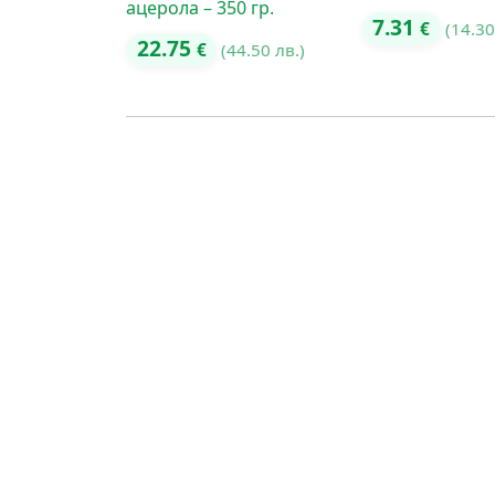
ацерола – 350 гр.
7.31
€
(14.30
22.75
€
(44.50 лв.)