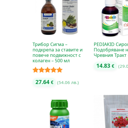
Трибор Сигма –
PEDIAKID Сиро
подкрепа за ставите и
Подобряване 
повече подвижност с
Чревния Тракт 
колаген – 500 мл
14.83
€
(29.
Оценено с
27.64
€
(54.06 лв.)
5.00
от 5