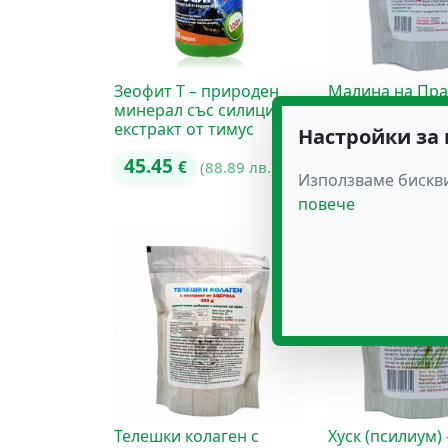
Зеофит Т – природен
Малина на Пра
минерал със силиций и
(Лиофилизиран
екстракт от тимус
г
Настройки за
45.45
12.20
€
(88.89 лв.)
€
(23.
Използваме бискви
повече
Телешки колаген с
Хуск (псилиум) 