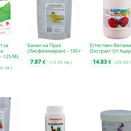
п за
Банан на Прах
Естествен Витами
на
(Лиофилизиран) – 100 г
(Екстракт От Аце
– 125 ML
7.87
14.83
€
(15.39 лв.)
€
(29.00 
00 лв.)