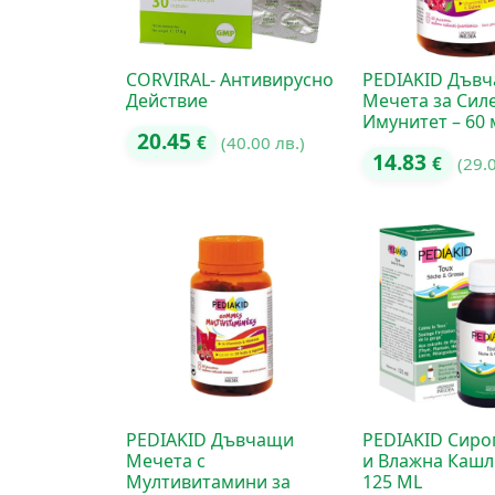
CORVIRAL- Антивирусно
PEDIAKID Дъв
Действие
Мечета за Сил
Имунитет – 60
20.45
€
(40.00 лв.)
14.83
€
(29.
PEDIAKID Дъвчащи
PEDIAKID Сироп
Мечета с
и Влажна Кашл
Мултивитамини за
125 ML