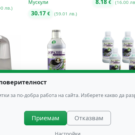
8.18
Мускули
€
(16.00 лв
00 лв.)
30.17
€
(59.01 лв.)
 поверителност
Здравитал БОРАЛИН-
БОРАЛИН-имун П
апун от
имун
Пакет
тки за по-добра работа на сайта. Изберете какво да ра
18.00
71.99
€
(35.20 лв.)
€
(140.80
89 лв.)
Приемам
Отказвам
Настройки