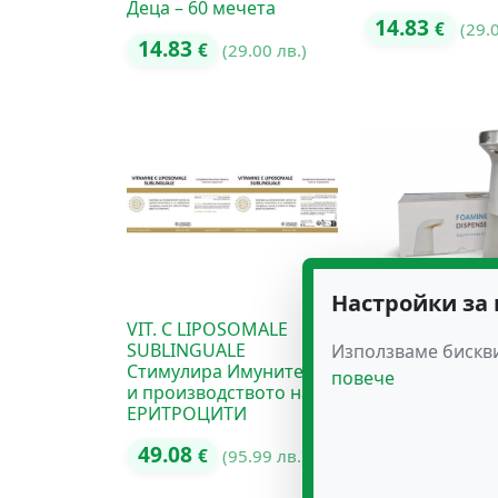
Деца – 60 мечета
14.83
€
(29.
14.83
€
(29.00 лв.)
Настройки за
VIT. C LIPOSOMALE
Автоматичен
SUBLINGUALE
диспенсър за с
Използваме бискви
Стимулира Имунитета
Здравитал
повече
и производството на
17.84
ЕРИТРОЦИТИ
€
(34.
49.08
€
(95.99 лв.)