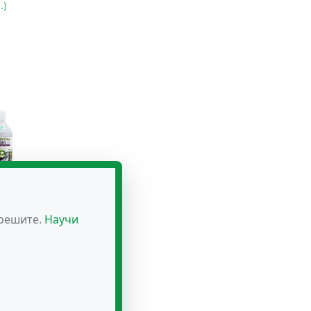
.)
ромо
зрешите.
Научи
 лв.)