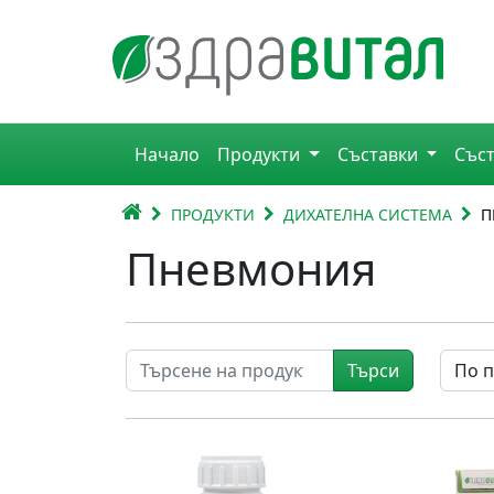
Премини към съдържанието
Горна навигация
Начало
Продукти
Съставки
Със
Главна навигация
НАЧАЛО
ПРОДУКТИ
ДИХАТЕЛНА СИСТЕМА
П
Пневмония
Търси