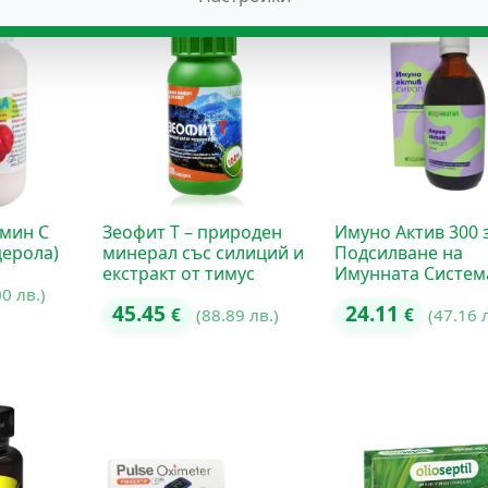
амин С
Зеофит Т – природен
Имуно Актив 300 
церола)
минерал със силиций и
Подсилване на
екстракт от тимус
Имунната Систем
00 лв.)
45.45
24.11
€
(88.89 лв.)
€
(47.16 