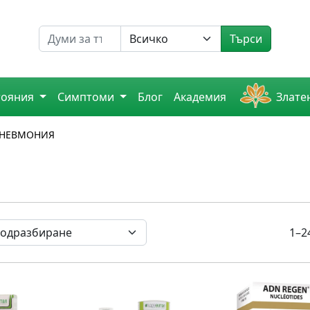
Търсене на
Търси
тояния
Симптоми
Блог
Академия
Злате
НЕВМОНИЯ
1–2