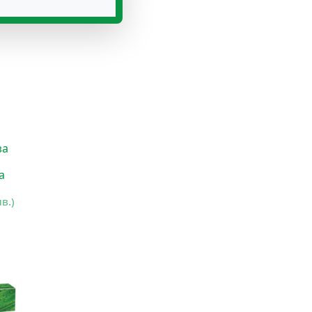
за
а
лв.)