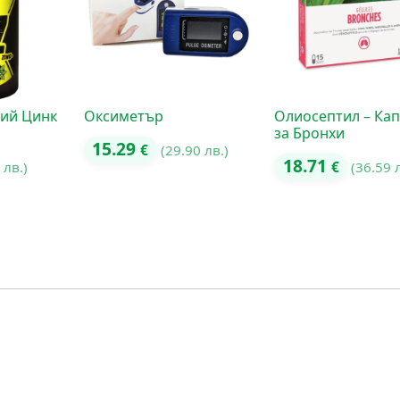
ий Цинк
Оксиметър
Олиосептил – Ка
за Бронхи
15.29
€
(29.90 лв.)
18.71
 лв.)
€
(36.59 