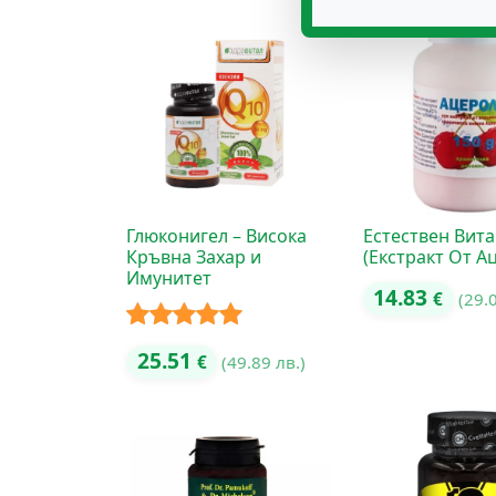
Глюконигел – Висока
Естествен Вит
Кръвна Захар и
(Екстракт От А
Имунитет
14.83
€
(29.
Оценено с
25.51
€
(49.89 лв.)
5.00
от 5