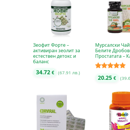
Зеофит Форте –
Мурсалски Чай
активиран зеолит за
Белите Дробов
естествен детокс и
Простатата – К
баланс
34.72
€
(67.91 лв.)
Оценено с
20.25
€
(39.
5.00
от 5