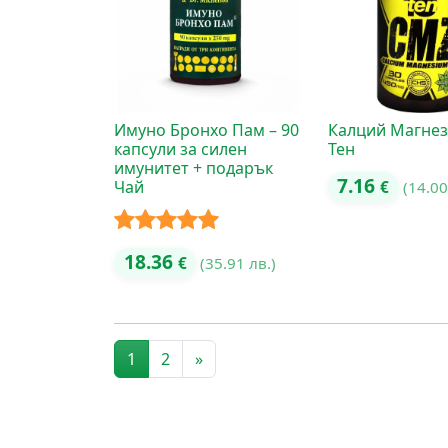
Имуно Бронхо Пам – 90
Калций Магнез
капсули за силен
Тен
имунитет + подарък
7.16
Чай
€
(14.00
Оценено с
18.36
€
(35.91 лв.)
5.00
от 5
Posts navigation
1
2
»