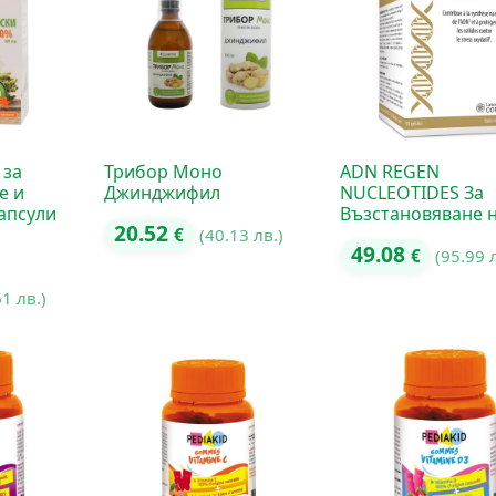
 за
Трибор Моно
ADN REGEN
е и
Джинджифил
NUCLEOTIDES За
апсули
Възстановяване 
20.52
€
(40.13 лв.)
49.08
€
(95.99 
61 лв.)