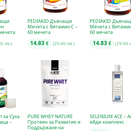
чащи
PEDIAKID Дъвчащи
PEDIAKID Дъвча
ен
Мечета с Витамин C –
Мечета с Витамин
 мечета
60 мечета
60 мечета
14.83
14.83
00 лв.)
€
(29.00 лв.)
€
(29.00 
 за Суха
PURE WHEY NATURE
SELENIUM ACE – А
ица –
Протеин за Развитие и
ейдж комплекс
Поддържане на