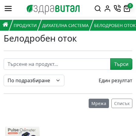
Премини към съдържанието
0
Горна навигация
Главна навигация
НАЧАЛО
ПРОДУКТИ
ДИХАТЕЛНА СИСТЕМА
БЕЛОДРОБЕН ОТОК
Белодробен оток
Търси
Един резултат
Мрежа
Списък