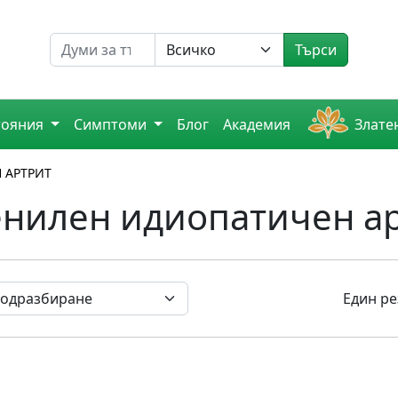
Търсене на
Търси
тояния
Симптоми
Блог
Академия
Злате
 АРТРИТ
енилен идиопатичен а
Един ре