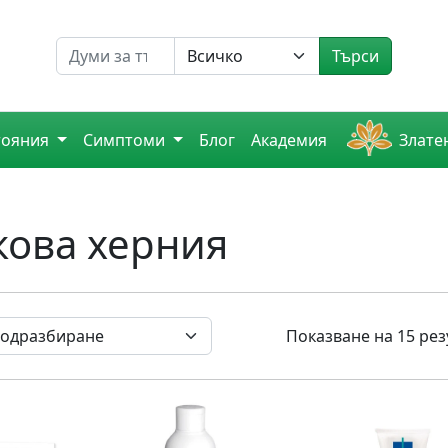
Търсене на
Търси
тояния
Симптоми
Блог
Академия
Злате
кова херния
Показване на 15 рез