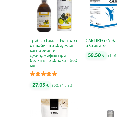
Трибор Гама – Екстракт
CARTIREGEN За
от Бабини зъби, Жълт
в Ставите
кантарион и
59.50
Джинджифил при
€
(116
болки в гръбнака – 500
мл
Оценено с
27.05
€
(52.91 лв.)
5.00
от 5