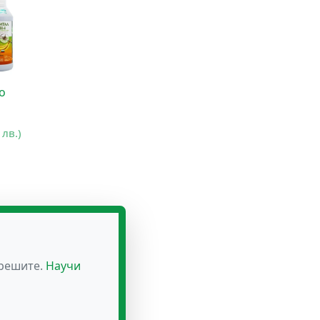
о
 лв.)
зрешите.
Научи