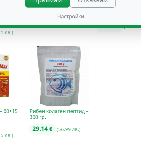
екс Макс
Магнитен Колан Здраве
Масажен гел
Мермерски с
25.05
Хамамелис
€
(48.99 лв.)
Настройки
13.24
€
(25.90 
81 лв.)
– 60+15
Рибен колаген пептид –
300 гр.
29.14
€
(56.99 лв.)
25 лв.)