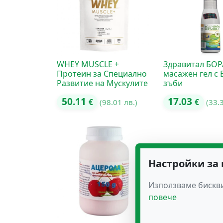
WHEY MUSCLE +
Здравитал БОР
Протеин за Специално
масажен гел с
Развитие на Мускулите
зъби
50.11
17.03
€
(98.01 лв.)
€
(33.
Настройки за
Използваме бискви
повече