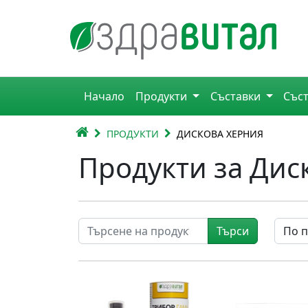
Премини към съдържанието
Горна навигация
Начало
Продукти
Съставки
Със
Главна навигация
НАЧАЛО
ПРОДУКТИ
ДИСКОВА ХЕРНИЯ
Продукти за Дис
Търси