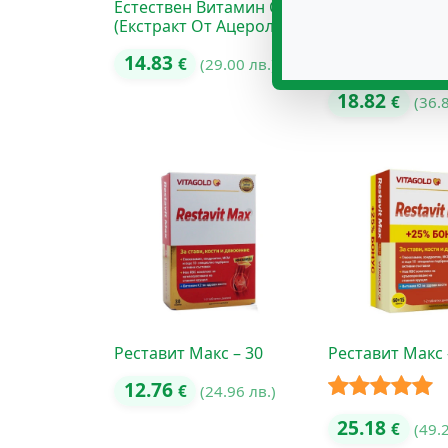
Естествен Витамин С
Колаген Компл
(Екстракт От Ацерола)
– 60+15
14.83
€
(29.00 лв.)
Оценено с
18.82
€
(36.
5.00
от 5
Реставит Макс – 30
Реставит Макс 
12.76
€
(24.96 лв.)
Оценено с
25.18
€
(49.