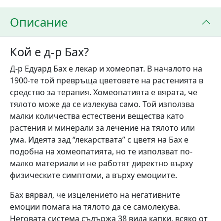
Описание
Кой е д-р Бах?
Д-р Едуард Бах е лекар и хомеопат. В началото на
1900-те той превръща цветовете на растенията в
средство за терапия. Хомеопатията е вярата, че
тялото може да се излекува само. Той използва
малки количества естествени вещества като
растения и минерали за лечение на тялото или
ума. Идеята зад “лекарствата” с цветя на Бах е
подобна на хомеопатията, но те използват по-
малко материали и не работят директно върху
физическите симптоми, а върху емоциите.
Бах вярвал, че изцелението на негативните
емоции помага на тялото да се самолекува.
Неговата система съдържа 38 вида капки, всяко от