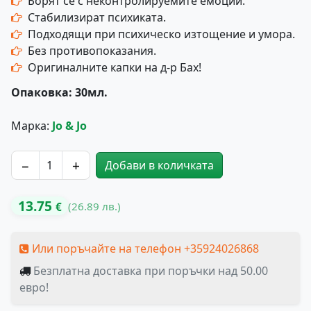
Борят се с неконтролируемите емоции.
Стабилизират психиката.
Подходящи при психическо изтощение и умора.
Без противопоказания.
Оригиналните капки на д-р Бах!
Опаковка: 30мл.
Марка:
Jo & Jo
−
+
Добави в количката
количество за Капките на Доктор Бах № 18 СТАБИЛНО
13.75
(26.89 лв.)
€
Или поръчайте на телефон +35924026868
Безплатна доставка при поръчки над 50.00
евро!