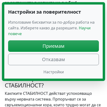
за растенията в капките на д-р Бах!
Настройки за поверителност
Как се извличат качествата на
растенията, участващи в Капките
Използваме бисквитки за по-добра работа на
на Доктор Бах № 18 СТАБИЛНОСТ?
сайта. Изберете какво да разрешите.
Научи
повече
Методът на извличане на полезните вещества от
капките на д-р Бах е специфичен и предопределя
Приемам
техните невероятни свойства. Цветовете се
извличат в цветна вода. Цветната вода
представлява чиста изворна вода, в която те се
Отказвам
потапят при специални условия, а след това се
съхраняват в БИО бренди!
Настройки
Какъв е ефектът на капките
СТАБИЛНОСТ?
Какпките СТАБИЛНОСТ действат успокояващо
върху нервната система. Прпоръчват се за
свръхемоционални хора, които трудно могат да се