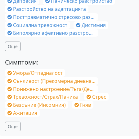
Депресия
Паническо разстройство
Разстройство на адаптацията
Посттравматично стресово разстройство (ПТСР)
Социална тревожност
Дистимия
Биполярно афективно разстройство
Още
Симптоми:
Умора/Отпадналост
Сънливост (Прекомерна дневна)/Постоянна умора
Понижено настроение/Тъга/Депресия
Тревожност/Страх/Паника
Стрес
Безсъние (Инсомния)
Гняв
Ажитация
Още