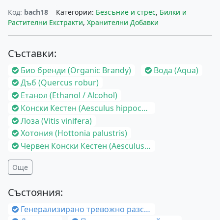
Код:
bach18
Категории:
Безсъние и стрес
,
Билки и
Растителни Екстракти
,
Хранителни Добавки
Съставки:
Био бренди (Organic Brandy)
Вода (Aqua)
Дъб (Quercus robur)
Етанол (Ethanol / Alcohol)
Конски Кестен (Aesculus hippocastanum)
Лоза (Vitis vinifera)
Хотония (Hottonia palustris)
Червен Конски Кестен (Aesculus carnea)
Още
Състояния:
Генерализирано тревожно разстройство