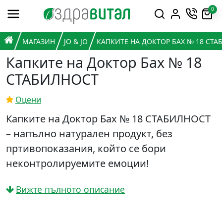
Премини към съдържанието
0
Горна навигация
Главна навигация
НАЧАЛО
МАГАЗИН
JO & JO
КАПКИТЕ НА ДОКТОР БАХ № 18 СТ
Капките на Доктор Бах № 18
СТАБИЛНОСТ
Оцени
Капките на Доктор Бах № 18 СТАБИЛНОСТ
– напълно натурален продукт, без
пртивопоказания, който се бори
неконтролируемите емоции!
Вижте пълното описание