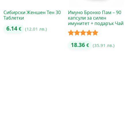
Сибирски Женшен Тен 30
Имуно Бронхо Пам – 90
Таблетки
капсули за силен
имунитет + подарък Чай
6.14
€
(12.01 лв.)
Оценено с
18.36
€
(35.91 лв.)
5.00
от 5