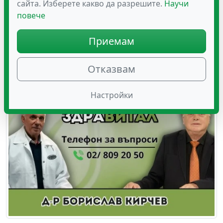
сайта. Изберете какво да разрешите.
Научи
повече
Миглите: Кои са водещите причини за
Приемам
падането на миглите?
Отказвам
Настройки