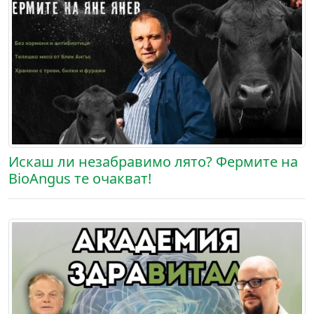
Искаш ли незабравимо лято? Фермите на
BioAngus те очакват!