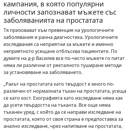
кампания, в която популярни
личности запознават мъжете със
заболяванията на простатата
Тя призовават към превенция на урологичните
заболявания и ранна диагностика. Урологичните
изследвания са неприятни за мъжете и именно
неприятното усещане отблъсква пациентите. По
думите на д-р Василев все по-често мъжете го питат
няма ли различни от ректалното туширане методи
за установяване на заболяването.
„Ракът на простатата като твърдост е много по-
различен от нормалната тъкан на простатата, усеща
се като кост. Ехографията като изследване няма как
да усети твърдостта на тъканта. Все още няма
тъканен уред, с който да се направи изследване на
простатата, което от своя страна е предпоставка за
анално изследване, чрез напипване на простатата,