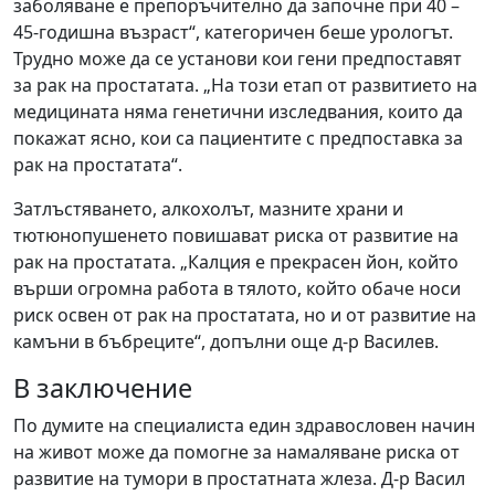
заболяване е препоръчително да започне при 40 –
45-годишна възраст“, категоричен беше урологът.
Трудно може да се установи кои гени предпоставят
за рак на простатата. „На този етап от развитието на
медицината няма генетични изследвания, които да
покажат ясно, кои са пациентите с предпоставка за
рак на простатата“.
Затлъстяването, алкохолът, мазните храни и
тютюнопушенето повишават риска от развитие на
рак на простатата. „Калция е прекрасен йон, който
върши огромна работа в тялото, който обаче носи
риск освен от рак на простатата, но и от развитие на
камъни в бъбреците“, допълни още д-р Василев.
В заключение
По думите на специалиста един здравословен начин
на живот може да помогне за намаляване риска от
развитие на тумори в простатната жлеза. Д-р Васил