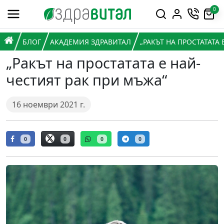
Премини към съдържанието
0
Горна навигация
Главна навигация
НАЧАЛО
БЛОГ
АКАДЕМИЯ ЗДРАВИТАЛ
„РАКЪТ НА ПРОСТАТАТА
„Ракът на простатата е най-
честият рак при мъжа“
16 ноември 2021 г.
0
0
0
0