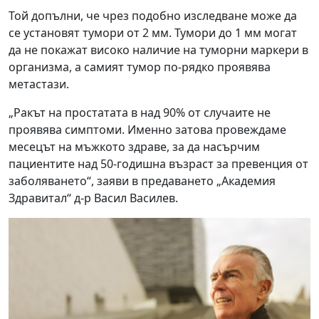
Той допълни, че чрез подобно изследване може да
се установят тумори от 2 мм. Тумори до 1 мм могат
да не покажат високо наличие на туморни маркери в
организма, а самият тумор по-рядко проявява
метастази.
„Ракът на простатата в над 90% от случаите не
проявява симптоми. Именно затова провеждаме
месецът на мъжкото здраве, за да насърчим
пациентите над 50-годишна възраст за превенция от
заболяването“, заяви в предаването „Академия
Здравитал“ д-р Васил Василев.