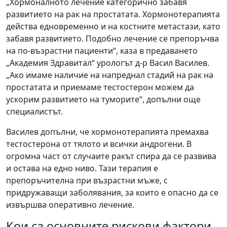
„Хормоналното лечение категорично забавя
развитието на рак на простатата. Хормонотерапията
действа едновременно и на костните метастази, като
забавя развитието. Подобно лечение се препоръчва
на по-възрастни пациенти“, каза в предаването
„Академия Здравитал“ урологът д-р Васил Василев.
„Ако имаме наличие на напреднал стадий на рак на
простатата и приемаме тестостерон можем да
ускорим развитието на туморите“, допълни още
специалистът.
Василев допълни, че хормонотерапията премахва
тестостерона от тялото и всички андрогени. В
огромна част от случаите ракът спира да се развива
и остава на едно ниво. Тази терапия е
препоръчителна при възрастни мъже, с
придружаващи заболявания, за които е опасно да се
извършва оперативно лечение.
Кои са основните рискови фактори