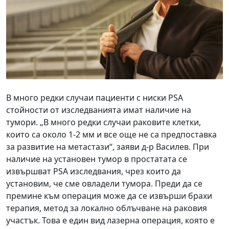
В много редки случаи пациенти с ниски PSA
стойности от изследванията имат наличие на
тумори. „В много редки случаи раковите клетки,
които са около 1-2 мм и все още не са предпоставка
за развитие на метастази“, заяви д-р Василев. При
наличие на установен тумор в простатата се
извършват PSA изследвания, чрез които да
установим, че сме овладели тумора. Преди да се
премине към операция може да се извърши брахи
терапия, метод за локално облъчване на раковия
участък. Това е един вид лазерна операция, която е