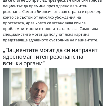
да се стигне до преглед чрез фюжън биопсия трябва
пациентът да премине през ядреномагнитен
резонанс. Самата биопсия от своя страна е преглед,
който се състои от няколко убождания на
простатата, чрез което се установява кои са
проблемните зони в простатната жлеза. Само така
специалистите могат да получат ясна картина
представяща здравното състояние на пациентите.
„Пациентите могат да си направят
ядреномагнитен резонанс на
всички органи“