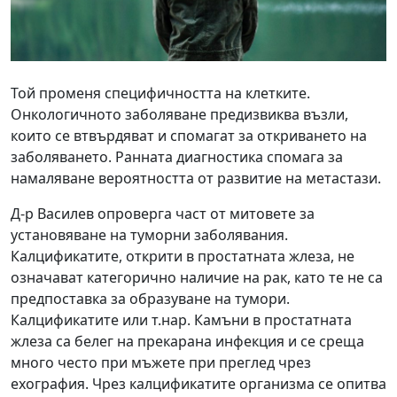
Той променя специфичността на клетките.
Онкологичното заболяване предизвиква възли,
които се втвърдяват и спомагат за откриването на
заболяването. Ранната диагностика спомага за
намаляване вероятността от развитие на метастази.
Д-р Василев опроверга част от митовете за
установяване на туморни заболявания.
Калцификатите, открити в простатната жлеза, не
означават категорично наличие на рак, като те не са
предпоставка за образуване на тумори.
Калцификатите или т.нар. Камъни в простатната
жлеза са белег на прекарана инфекция и се среща
много често при мъжете при преглед чрез
ехография. Чрез калцификатите организма се опитва