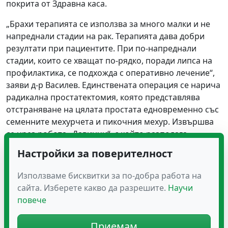
покрита от Здравна каса.
„Брахи терапията се използва за много малки и не
напреднали стадии на рак. Терапията дава добри
резултати при пациентите. При по-напреднали
стадии, които се хващат по-рядко, поради липса на
профилактика, се подхожда с оперативно лечение“,
заяви д-р Василев. Единствената операция се нарича
радикална простатектомия, която представлява
отстраняване на цялата простата едновременно със
семенните мехурчета и пикочния мехур. Извършва
се чрез робота „Давинчи“, с който разполага
Александровска болница.
Настройки за поверителност
„Ракът на простатата и
Използваме бисквитки за по-добра работа на
хиперплазията са две коренно
сайта. Изберете какво да разрешите.
Научи
различни болести“
повече
Приемам