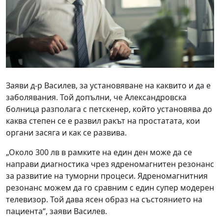
Заяви д-р Василев, за установяване на каквито и да е
заболявания. Той допълни, че Александровска
болница разполага с петскенер, който установява до
каква степен се е развил ракът на простатата, кои
органи засяга и как се развива.
„Около 300 лв в рамките на един ден може да се
направи диагностика чрез ядреномагнитен резонанс
за развитие на туморни процеси. Ядреномагнитния
резонанс можем да го сравним с един супер модерен
телевизор. Той дава ясен образ на състоянието на
пациента“, заяви Василев.