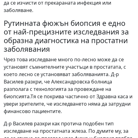
да се изчисти от прекараната инфекция или
заболяване.
Рутинната фюжън биопсия е едно
от най-прецизните изследвания за
образна диагностика на простатни
заболявания
Чрез това изследване много по-лесно може да се
установят съмнителните участъци в простатата, с
което лесно се установяват заболяванията. Д-р
Василев разкри, че Александровска болница
разполага с технологията за провеждане на
биопсията.Тя се покрива частично от Здравна каса и
увери зрителите, че изследването няма да затрудни
финансово пациентите.
Д-р Василев разкри как протича подобен тип
изследване на простатната жлеза. По думите му, за