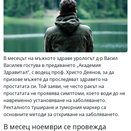
В месецът на мъжкото здраве урологът д-р Васил
Василев гостува в предаването „Академия
Здравитал“, с водещ проф. Христо Деянов, за да
призове мъжете да проследяват здравето на
простатата си. Той заяви, че често ракът на
простатата не проявява симптоми, което води до не
навременно установяване на заболяването.
Ректалното туширане и туморния маркер са
основните методи за откриване на заболяването.
В месец ноември се провежда