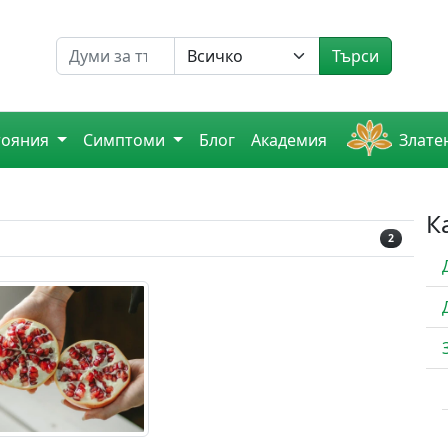
Търсене на
Търси
тояния
Симптоми
Блог
Академия
Злате
К
2