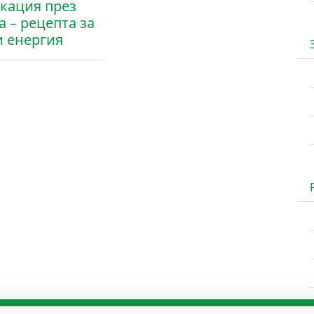
кация през
а – рецепта за
и енергия