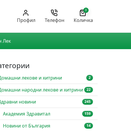
0
Профил
Телефон
Количка
н Лек
атегории
Домашни лекове и хитрини
2
Домашни народни лекове и хитрини
22
Здравни новини
245
Академия Здравитал
159
Новини от България
14