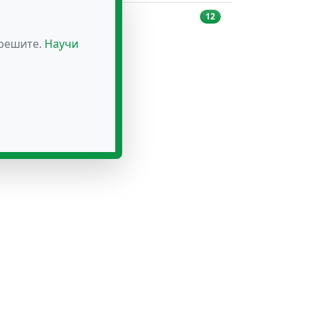
Чайове
12
зрешите.
Научи