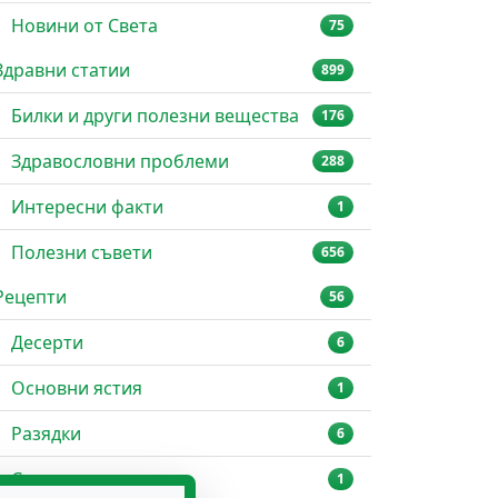
Новини от Света
75
Здравни статии
899
Билки и други полезни вещества
176
Здравословни проблеми
288
Интересни факти
1
Полезни съвети
656
Рецепти
56
Десерти
6
Основни ястия
1
Разядки
6
Супи
1