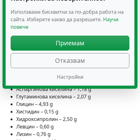
Белтъчини: > 13 g
Мазнини: 0,23 g, от които:
Използваме бисквитки за по-добра работа на
– наситени мастни киселини: 0,2 g
сайта. Изберете какво да разрешите.
Научи
Въглехидрати: 2,28 g, от които:
повече
– захари: 0,94 g
Сол: 0,005 g
Приемам
Аминокиселинен профил за 20 g
Отказвам
(ПДП)
Аланин – 1,83 g
Настройки
Аргинин – 1,56 g
Аспаргинова киселина – 1,18 g
Глутаминова киселина – 2,07 g
Глицин – 4,93 g
Хистидин – 0,15 g
Хидроксипролин – 2,50 g
Левцин – 0,60 g
Лизин – 0,76 g