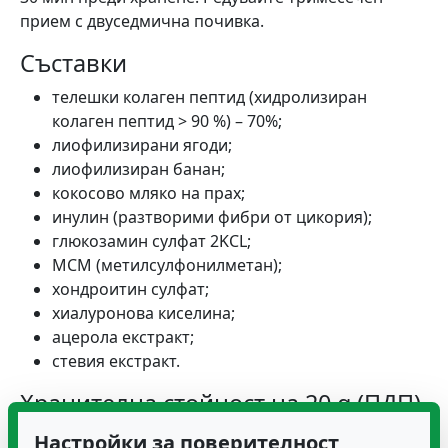
прием с двуседмична почивка.
Съставки
телешки колаген пептид (хидролизиран
колаген пептид > 90 %) – 70%;
лиофилизирани ягоди;
лиофилизиран банан;
кокосово мляко на прах;
инулин (разтворими фибри от цикория);
глюкозамин сулфат 2KCL;
МСМ (метилсулфонилметан);
хондроитин сулфат;
хиалуронова киселина;
ацерола екстракт;
стевия екстракт.
Хранителна стойност на 20 g (ПДП)
Енергийност – 269 kJ / 64 kcal
Настройки за поверителност