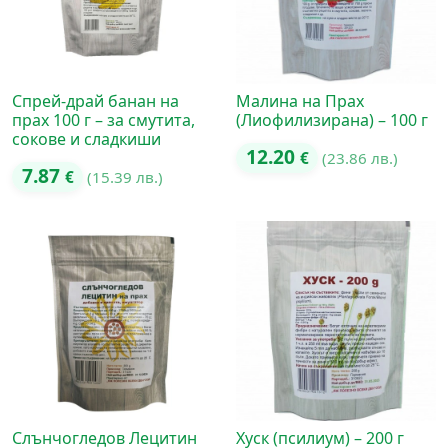
Спрей-драй банан на
Малина на Прах
прах 100 г – за смутита,
(Лиофилизирана) – 100 г
сокове и сладкиши
12.20
€
(23.86 лв.)
7.87
€
(15.39 лв.)
Слънчогледов Лецитин
Хуск (псилиум) – 200 г