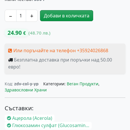
−
+
Добави в количката
количество за Телешки колаген „МАКС“ ягодов сладкиш
24.90
(48.70 лв.)
€
Или поръчайте на телефон +35924026868
Безплатна доставка при поръчки над 50.00
евро!
Код:
zdv-col-y-yp
Категории:
Веган Продукти
,
Здравословни Храни
Съставки:
Ацерола (Acerola)
Глюкозамин сулфат (Glucosamine Sulfate 2KCl)