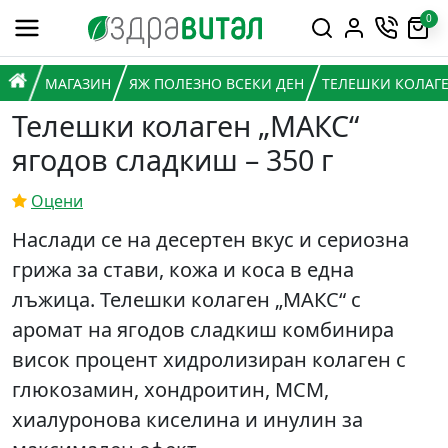
Премини към съдържанието
0
Горна навигация
Главна навигация
НАЧАЛО
МАГАЗИН
ЯЖ ПОЛЕЗНО ВСЕКИ ДЕН
ТЕЛЕШКИ КОЛАГЕ
Телешки колаген „МАКС“
ягодов сладкиш – 350 г
Оцени
Наслади се на десертен вкус и сериозна
грижа за стави, кожа и коса в една
лъжица. Телешки колаген „МАКС“ с
аромат на ягодов сладкиш комбинира
висок процент хидролизиран колаген с
глюкозамин, хондроитин, МСМ,
хиалуронова киселина и инулин за