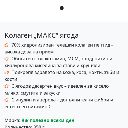
Колаген „МАКС“ ягода
70% хидролизиран телешки колаген пептид –
висока доза на прием
Обогатен с глюкозамин, МСМ, хондроитин и
хиалуронова киселина за стави и хрущяли
Подкрепя здравето на кожа, коса, нокти, зъби и
кости
С ягодов десертен вкус – идеален за кисело
мляко, смутита и закуски
С инулин и ацерола – допълнителни фибри и
естествен витамин C
Марка:
Яж полезно всеки ден
Количество:
350 г