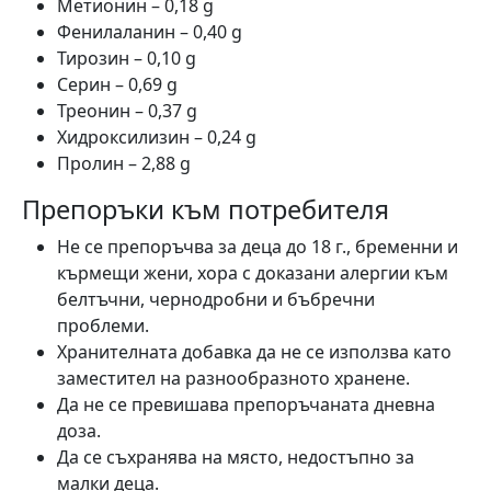
Метионин – 0,18 g
Фенилаланин – 0,40 g
Тирозин – 0,10 g
Серин – 0,69 g
Треонин – 0,37 g
Хидроксилизин – 0,24 g
Пролин – 2,88 g
Препоръки към потребителя
Не се препоръчва за деца до 18 г., бременни и
кърмещи жени, хора с доказани алергии към
белтъчни, чернодробни и бъбречни
проблеми.
Хранителната добавка да не се използва като
заместител на разнообразното хранене.
Да не се превишава препоръчаната дневна
доза.
Да се съхранява на място, недостъпно за
малки деца.