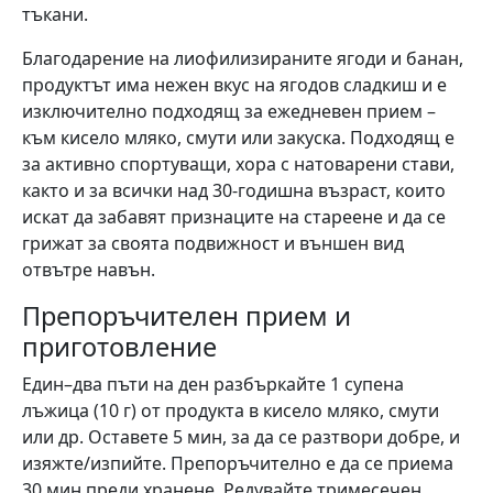
тъкани.
Благодарение на лиофилизираните ягоди и банан,
продуктът има нежен вкус на ягодов сладкиш и е
изключително подходящ за ежедневен прием –
към кисело мляко, смути или закуска. Подходящ е
за активно спортуващи, хора с натоварени стави,
както и за всички над 30-годишна възраст, които
искат да забавят признаците на стареене и да се
грижат за своята подвижност и външен вид
отвътре навън.
Препоръчителен прием и
приготовление
Един–два пъти на ден разбъркайте 1 супена
лъжица (10 г) от продукта в кисело мляко, смути
или др. Оставете 5 мин, за да се разтвори добре, и
изяжте/изпийте. Препоръчително е да се приема
30 мин преди хранене. Редувайте тримесечен