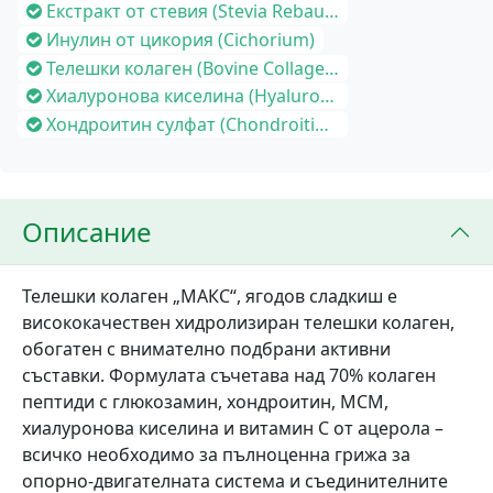
Екстракт от стевия (Stevia Rebaudiana Extract)
Инулин от цикория (Cichorium)
Телешки колаген (Bovine Collagen)
Хиалуронова киселина (Hyaluronic Acid)
Хондроитин сулфат (Chondroitin Sulfate)
Описание
Телешки колаген „МАКС“, ягодов сладкиш e
висококачествен хидролизиран телешки колаген,
обогатен с внимателно подбрани активни
съставки. Формулата съчетава над 70% колаген
пептиди с глюкозамин, хондроитин, МСМ,
хиалуронова киселина и витамин C от ацерола –
всичко необходимо за пълноценна грижа за
опорно-двигателната система и съединителните