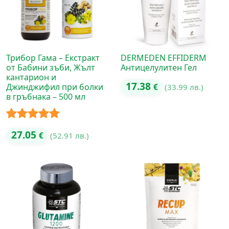
Трибор Гама – Екстракт
DERMEDEN EFFIDERM
от Бабини зъби, Жълт
Антицелулитен Гел
кантарион и
17.38
Джинджифил при болки
€
(33.99 лв.)
в гръбнака – 500 мл
Оценено с
27.05
€
(52.91 лв.)
5.00
от 5