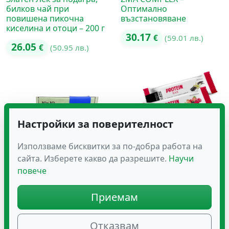
билков чай при
Оптимално
повишена пикочна
възстановяване
киселина и отоци – 200 г
30.17
€
(59.01 лв.)
26.05
€
(50.95 лв.)
Настройки за поверителност
Използваме бисквитки за по-добра работа на
сайта. Изберете какво да разрешите.
Научи
повече
Комплект д-р Бах –
PROTEIN BAR
НАРУШЕНИЯ НА СЪНЯ
Протеинови барчета
Приемам
36.76
15.34
€
(71.90 лв.)
€
(30.00 лв.)
Отказвам