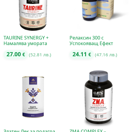
TAURINE SYNERGY +
Релаксин 300 с
Намалява умората
Успокояващ Ефект
27.00
24.11
€
(52.81 лв.)
€
(47.16 лв.)
Златен Лек за подагра,
ZMA COMPLEX –