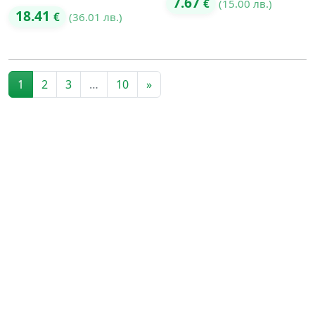
7.67
€
(15.00 лв.)
18.41
€
(36.01 лв.)
Posts navigation
1
2
3
…
10
»