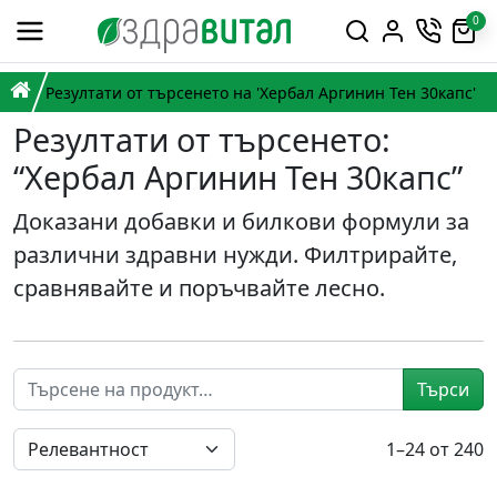
Премини към съдържанието
0
Горна навигация
Главна навигация
НАЧАЛО
Резултати от търсенето на 'Хербал Аргинин Тен 30капс'
Резултати от търсенето:
“Хербал Аргинин Тен 30капс”
Доказани добавки и билкови формули за
различни здравни нужди. Филтрирайте,
сравнявайте и поръчвайте лесно.
Търси
1–24 от 240