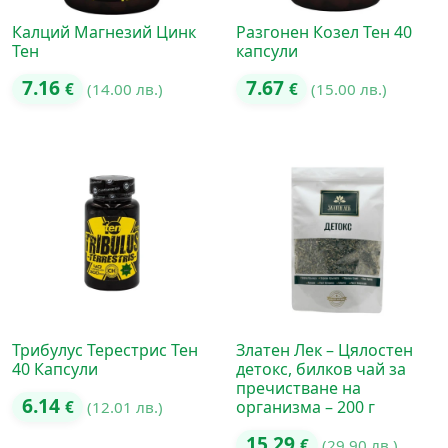
Калций Магнезий Цинк
Разгонен Козел Тен 40
Тен
капсули
7.16
7.67
€
(14.00 лв.)
€
(15.00 лв.)
Трибулус Терестрис Тен
Златен Лек – Цялостен
40 Капсули
детокс, билков чай за
пречистване на
6.14
организма – 200 г
€
(12.01 лв.)
15.29
€
(29.90 лв.)