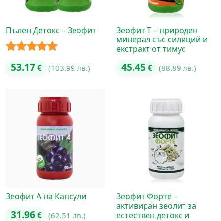
Пълен Детокс – Зеофит
Зеофит Т – природен
минерал със силиций и
екстракт от тимус
Оценено с
53.17
45.45
€
(103.99 лв.)
€
(88.89 лв.)
5.00
от 5
Зеофит А на Капсули
Зеофит Форте –
активиран зеолит за
31.96
естествен детокс и
€
(62.51 лв.)