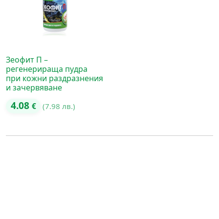
Зеофит П –
регенерираща пудра
при кожни раздразнения
и зачервяване
4.08
€
(7.98 лв.)