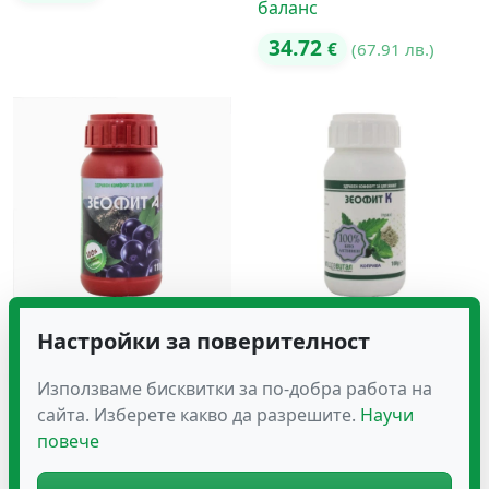
баланс
34.72
€
(67.91 лв.)
Зеофит А на Прах
Зеофит К на Прах
Настройки за поверителност
26.59
€
(52.01 лв.)
Използваме бисквитки за по-добра работа на
Оценено с
26.59
сайта. Изберете какво да разрешите.
Научи
€
(52.01 лв.)
повече
5.00
от 5