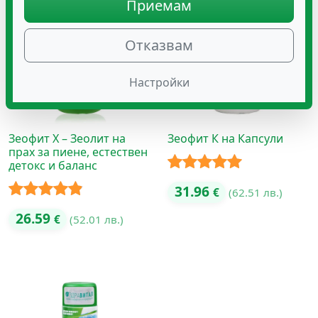
Приемам
Отказвам
Настройки
Зеофит Х – Зеолит на
Зеофит К на Капсули
прах за пиене, естествен
детокс и баланс
Оценено с
31.96
€
(62.51 лв.)
5.00
от 5
Оценено с
26.59
€
(52.01 лв.)
4.80
от 5