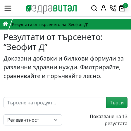
Премини към съдържанието
0
Горна навигация
Главна навигация
НАЧАЛО
Резултати от търсенето на 'Зеофит Д'
Резултати от търсенето:
“Зеофит Д”
Доказани добавки и билкови формули за
различни здравни нужди. Филтрирайте,
сравнявайте и поръчвайте лесно.
Търси
Показване на 13
резултата