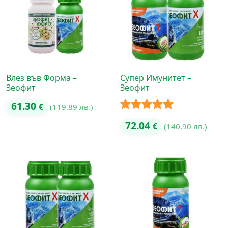
Влез във Форма –
Супер Имунитет –
Зеофит
Зеофит
61.30
€
(119.89 лв.)
Оценено с
72.04
€
(140.90 лв.)
5.00
от 5